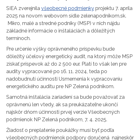
SIEA zverejnila
všeobecné podmienky
projektu 7. apríla
2025 na novom webovom sídle zelenapodnikom.sk.
Mikro, malé a stredné podniky (MSP) v nich nájdu
základné informácie o inštaláciách a dôležitých
termínoch.
Pre určenie výšky oprávneného príspevku bude
dôležitý účelový energetický audit, na ktorý môže MSP
získať príspevok až do 2 500 eur. Platí to však len pre
audity vypracované po 16. 11. 2024, teda po
nadobudnutí účinnosti Usmernenia k vypracovaniu
energetického auditu pre NP Zelená podnikom.
Samotná inštalácia zariadení sa bude považovať za
oprávnenú len vtedy, ak sa preukázateľne ukončí
najskôr dňom účinnosti prvej verzie Všeobecných
podmienok NP Zelená podnikom, 7. 4. 2025.
Žiadosť o preplatenie poukážky musí byť podľa
všeobecných podmienok podpory doručená najneskôr