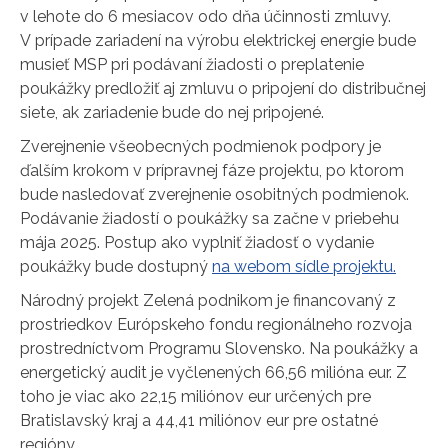
v lehote do 6 mesiacov odo dňa účinnosti zmluvy.
V prípade zariadení na výrobu elektrickej energie bude
musieť MSP pri podávaní žiadosti o preplatenie
poukážky predložiť aj zmluvu o pripojení do distribučnej
siete, ak zariadenie bude do nej pripojené.
Zverejnenie všeobecných podmienok podpory je
ďalším krokom v prípravnej fáze projektu, po ktorom
bude nasledovať zverejnenie osobitných podmienok.
Podávanie žiadostí o poukážky sa začne v priebehu
mája 2025. Postup ako vyplniť žiadosť o vydanie
poukážky bude dostupný
na webom sídle projektu.
Národný projekt Zelená podnikom je financovaný z
prostriedkov Európskeho fondu regionálneho rozvoja
prostredníctvom Programu Slovensko. Na poukážky a
energetický audit je vyčlenených 66,56 milióna eur. Z
toho je viac ako 22,15 miliónov eur určených pre
Bratislavský kraj a 44,41 miliónov eur pre ostatné
regióny.