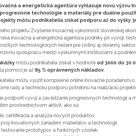
ovačná a energetická agentúra vyhlasuje novú výzvu I
progresívne technológie a materiály pre duálne použit
rojekty môžu podnikatelia získať podporu až do výšky 30
ného projektu Zvýšenie inovačnej výkonnosti slovenskej eko
ská inovačná a energetická agentúra podniky pri vývoji, test
očilých technologických riešení pre civilný aj obranný sektor
enzívnu spoluprácu medzi výskumnými inštitúciami a podnikm
ukážky
môžu podnikatelia získať v hodnote
od 3000 do 30 0
ita pomoci je až
85 % oprávnených nákladov
.
katelia môžu využiť komplexné online inovačné poradenstvo,
rné rady a technickú podporu potrebnú na realizáciu projekt
e podporiť vývoj a zavádzanie progresívnych technológií a m
ím prostredníctvom aktivít, ako sú:
e, certifikácia a analýza nových produktov,
ývoj inovatívnych zariadení, materiálov a technológií,
 testovanie prototypov a funkčných vzoriek,