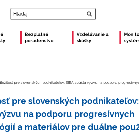
né
Bezplatné
Vzdelávanie a
Monito
kty
poradenstvo
skúšky
systé
íležitosť pre slovenských podnikateľov: SIEA spúšťa výzvu na podporu progresívnyc
tosť pre slovenských podnikateľov:
výzvu na podporu progresívnych
ógií a materiálov pre duálne použ