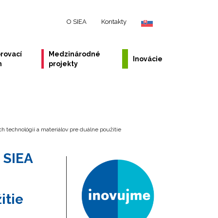
O SIEA
Kontakty
rovací
Medzinárodné
Inovácie
m
projekty
h technológií a materiálov pre duálne použitie
 SIEA
itie