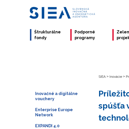
Štrukturálne
Podporné
Zele
fondy
programy
proje
SIEA
>
Inovácie
>
Pr
Príleži
Inovačné a digitálne
vouchery
spúšťa 
Enterprise Europe
Network
technol
EXPANDI 4.0