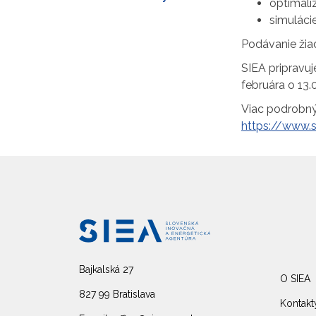
optimali
simuláci
Podávanie žia
SIEA pripravu
februára o 13.
Viac podrobný
https://www.s
Bajkalská 27
O SIEA
827 99 Bratislava
Kontakt