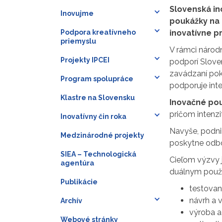
Slovenská in
Inovujme
poukážky na 
Podpora kreatívneho
inovatívne p
priemyslu
V rámci národ
Projekty IPCEI
podporí Sloven
zavádzaní pokr
Program spolupráce
podporuje int
Klastre na Slovensku
Inovačné po
pričom intenz
Inovatívny čin roka
Navyše, podni
Medzinárodné projekty
poskytne odbo
SIEA – Technologická
Cieľom výzvy j
agentúra
duálnym použit
Publikácie
testovani
návrh a v
Archív
výroba a
Webové stránky