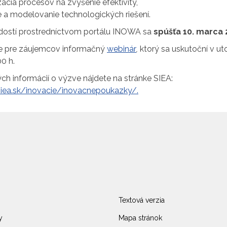
zácia procesov na zvýšenie efektivity,
e a modelovanie technologických riešení.
dostí prostredníctvom portálu INOWA sa
spúšťa 10. marca 
je pre záujemcov informačný
webinár
,
ktorý sa uskutoční v uto
00 h.
ch informácií o výzve nájdete na stránke SIEA:
iea.sk/inovacie/inovacnepoukazky/.
Textová verzia
y
Mapa stránok