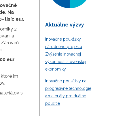
novačné
ie. Na
–tisíc eur.
Aktuálne výzvy
nomiky 2
ovaní a
Inovačné poukážky
. Zároveň
národného projektu
i.
Zvýšenie inovačnej
00 eur
,
výkonnosti slovenskej
ekonomiky
 ktoré im
Inovačné poukážky na
ov.
progresívne technológie
ateriálov s
a materiály pre duálne
použitie