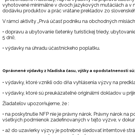
vyhotovené minimálne v dvoch jazykových mutáciách a v m
dodávku produktov a prác vrátane prekladov zo slovenskéh
V rámci aktivity „Prvá účasť podniku na obchodných misiách 
• dopravu a ubytovanie (letenky turistickej triedy, ubytov
5 dní),
• výdavky na úhradu účastníckeho poplatku.
Oprávnené výdavky z hľadiska času, výšky a opodstatnenosti sú
• výdavky, ktoré vznikli odo dňa vyhlásenia výzvy na predkl
• výdavky, ktoré sú preukázateľné originálmi dokladov u pr
Žiadateľov upozorňujeme, že :
• na poskytnutie NFP nie je právny nárok. Právny nárok na 
všetkých podmienok zadefinovaných v tejto výzve, v dokum
• až do uzavierky výzvy je potrebné sledovať interntové s