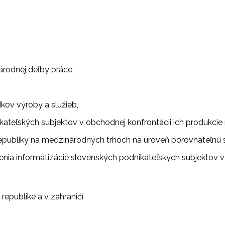
árodnej deľby práce,
dkov výroby a služieb,
kateľských subjektov v obchodnej konfrontácii ich produkcie 
republiky na medzinárodných trhoch na úroveň porovnateľnú s
nia informatizácie slovenských podnikateľských subjektov v
republike a v zahraničí