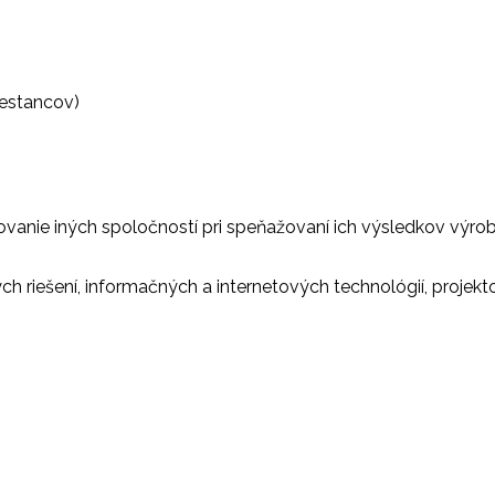
mestancov)
vanie iných spoločností pri speňažovaní ich výsledkov výrob
h riešení, informačných a internetových technológií, projek