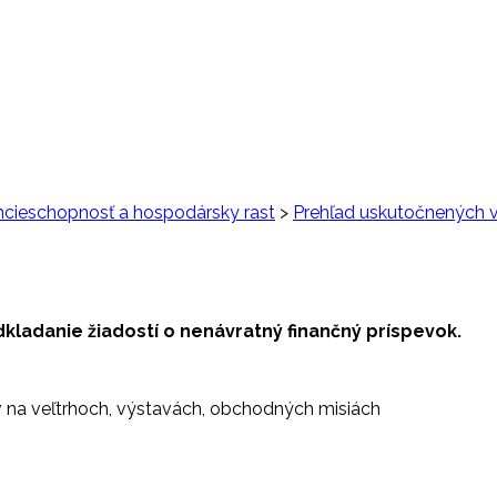
cieschopnosť a hospodársky rast
>
Prehľad uskutočnených v
kladanie žiadostí o nenávratný finančný príspevok.
 na veľtrhoch, výstavách, obchodných misiách