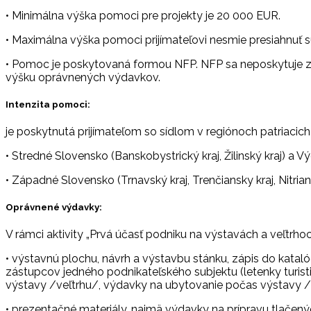
• Minimálna výška pomoci pre projekty je 20 000 EUR.
• Maximálna výška pomoci prijímateľovi nesmie presiahnuť 
• Pomoc je poskytovaná formou NFP. NFP sa neposkytuje z
výšku oprávnených výdavkov.
Intenzita pomoci:
je poskytnutá prijímateľom so sídlom v regiónoch patriacic
• Stredné Slovensko (Banskobystrický kraj, Žilinský kraj) 
• Západné Slovensko (Trnavský kraj, Trenčiansky kraj, Nitr
Oprávnené výdavky:
V rámci aktivity „Prvá účasť podniku na výstavách a veľtrhoc
• výstavnú plochu, návrh a výstavbu stánku, zápis do kat
zástupcov jedného podnikateľského subjektu (letenky turis
výstavy /veľtrhu/, výdavky na ubytovanie počas výstavy /ve
• prezentačné materiály, najmä výdavky na prípravu tlačený