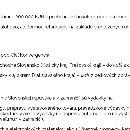
súhrnne 200 000 EUR v priebehu akéhokoľvek obdobia troch p
álohovo, ale formou refundácie, na základe predložených u
h pod Cieľ Konvergencia
a Východné Slovensko (Košický kraj, Prešovský kraj) – do 50%
iansky kraj okrem Bratislavského kraja) – 40% z celkových op
h v Slovenskej republike a v zahraničí“ sú výdavky na:
alógu, prepravu vystavovaného tovaru, prevádzkové výdavky 
tickej triedy alebo výdavky na dopravu automobilom na výsta
ľtrhu/ v zahraničí),
ch a elektronických materiálov, ako sú firemné prospekty, ka