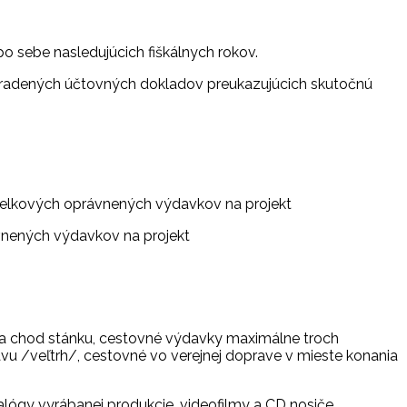
o sebe nasledujúcich fiškálnych rokov.
hradených účtovných dokladov preukazujúcich skutočnú
 z celkových oprávnených výdavkov na projekt
rávnených výdavkov na projekt
na chod stánku, cestovné výdavky maximálne troch
vu /veľtrh/, cestovné vo verejnej doprave v mieste konania
talógy vyrábanej produkcie, videofilmy a CD nosiče