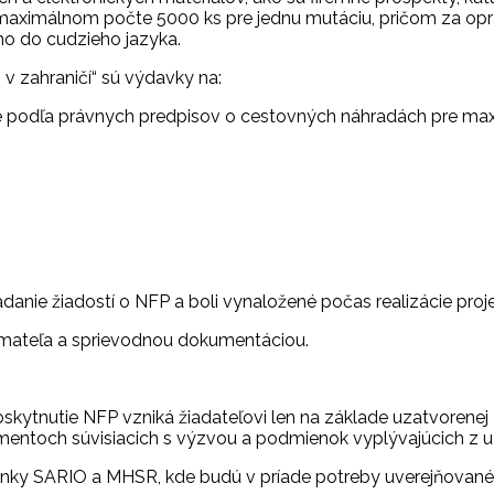
aximálnom počte 5000 ks pre jednu mutáciu, pričom za opr
o do cudzieho jazyka.
v zahraničí“ sú výdavky na:
anie podľa právnych predpisov o cestovných náhradách pre ma
:
adanie žiadostí o NFP a boli vynaložené počas realizácie proje
ijímateľa a sprievodnou dokumentáciou.
poskytnutie NFP vzniká žiadateľovi len na základe uzatvoren
entoch súvisiacich s výzvou a podmienok vyplývajúcich z u
tránky SARIO a MHSR, kde budú v príade potreby uverejňované