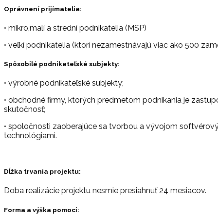
Oprávnení prijímatelia:
• mikro,malí a strední podnikatelia (MSP)
• veľkí podnikatelia (ktorí nezamestnávajú viac ako 500 za
Spôsobilé podnikateľské subjekty:
• výrobné podnikateľské subjekty;
• obchodné firmy, ktorých predmetom podnikania je zastupo
skutočnosť;
• spoločnosti zaoberajúce sa tvorbou a vývojom softvérovýc
technológiami.
Dĺžka trvania projektu:
Doba realizácie projektu nesmie presiahnuť 24 mesiacov.
Forma a výška pomoci: