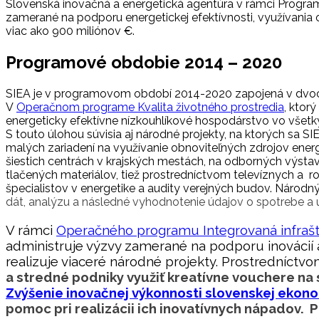
Slovenská inovačná a energetická agentúra v rámci Programu
zamerané na podporu energetickej efektívnosti, využívania 
viac ako 900 miliónov €.
Programové obdobie 2014 – 2020
SIEA je v programovom období 2014-2020 zapojená v dvoch
V
Operačnom programe Kvalita životného prostredia
, ktor
energeticky efektívne nízkouhlíkové hospodárstvo vo všet
S touto úlohou súvisia aj národné projekty, na ktorých sa 
malých zariadení na využívanie obnoviteľných zdrojov energ
šiestich centrách v krajských mestách, na odborných výstav
tlačených materiálov, tiež prostredníctvom televíznych a r
špecialistov v energetike a audity verejných budov. Národn
dát, analýzu a následné vyhodnotenie údajov o spotrebe a ús
V rámci
Operačného programu Integrovaná infrašt
administruje výzvy zamerané na podporu inovácií
realizuje viaceré národné projekty. Prostredníct
a stredné podniky využiť kreatívne vouchere na
Zvýšenie inovačnej výkonnosti slovenskej ekon
pomoc pri realizácii ich inovatívnych nápadov. 