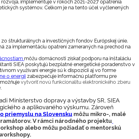
ho rozvoja, implementuje v rokoch 2021-2027 opatrenia
getických systémov. Celkom je na tento účel vyčlenených
štrukturálnych a investičných fondov Európskej únie.
vedná za implementáciu opatrení zameraných na prechod na
ácnostiam
môžu domácnosti získať podporu na inštaláciu
ltanti SIEA poskytujú bezplatné energetické poradenstvo v
ívnom využívaní energie sú k dispozícii aj vo forme
e o energii
zabezpečuje informačnú platformu pre
možňuje
vytvoriť novú funkcionalitu elektronického zberu
.
riadi Ministerstvo dopravy a výstavby SR, SIEA
ogického a aplikovaného výskumu. Zároveň
o priemyslu na Slovensku
môžu mikro-, malé
ogramátorov. V rámci národného projektu
 workshop alebo môžu požiadať o mentorskú
 workshopy.