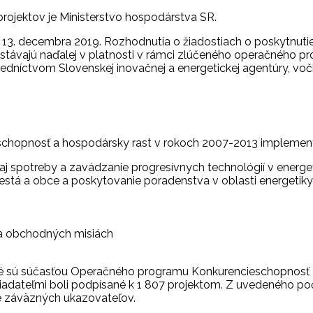
rojektov je Ministerstvo hospodárstva SR.
3. decembra 2019. Rozhodnutia o žiadostiach o poskytnutie 
távajú naďalej v platnosti v rámci zlúčeného operačného pro
dníctvom Slovenskej inovačnej a energetickej agentúry, voči
schopnosť a hospodársky rast v rokoch 2007-2013 implemen
 aj spotreby a zavádzanie progresívnych technológií v energe
está a obce a poskytovanie poradenstva v oblasti energetiky
 a obchodných misiách
oré sú súčasťou Operačného programu Konkurencieschopnosť a
žiadateľmi boli podpísané k 1 807 projektom. Z uvedeného po
ie záväzných ukazovateľov.