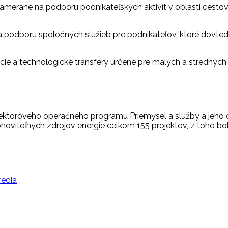
 zamerané na podporu podnikateľských aktivít v oblasti cesto
podporu spoločných služieb pre podnikateľov, ktoré dovtedy 
cie a technologické transfery určené pre malých a stredných 
ktorového operačného programu Priemysel a služby a jeho o
noviteľných zdrojov energie celkom 155 projektov, z toho bo
redia