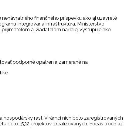
nenávratného finančného príspevku ako aj uzavreté
gramu Integrovaná infraštruktúra. Ministerstvo
 prijímateľom aj žiadateľom naďalej vystupuje ako
tovať podporné opatrenia zamerané na:
tike
 hospodársky rast. V rámci nich bolo zaregistrovaných
čtu bolo 1532 projektov zrealizovaných. Počas troch až