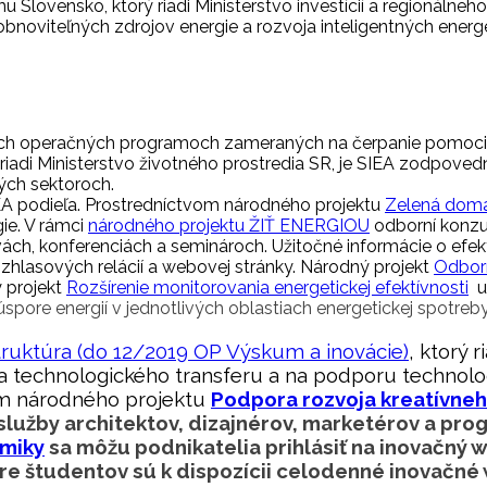
 Slovensko, ktorý riadi Ministerstvo investícií a regionálne
obnoviteľných zdrojov energie a rozvoja inteligentných ener
 operačných programoch zameraných na čerpanie pomoci zo 
ý riadi Ministerstvo životného prostredia SR, je SIEA zodpo
kých sektoroch.
SIEA podieľa. Prostredníctvom národného projektu
Zelená dom
ie. V rámci
národného projektu ŽIŤ ENERGIOU
odborní konzu
ách, konferenciách a seminároch. Užitočné informácie o efekt
ozhlasových relácií a webovej stránky. Národný projekt
Odborn
ý projekt
Rozšírenie monitorovania energetickej efektívnosti
u
pore energií v jednotlivých oblastiach energetickej spotreby
ruktúra (do 12/2019 OP Výskum a inovácie)
, ktorý 
 a technologického transferu a na podporu technol
vom národného projektu
Podpora rozvoja kreatívneh
 služby architektov, dizajnérov, marketérov a pr
omiky
sa môžu podnikatelia
prihlásiť na inovačný
Pre študentov sú k dispozícii celodenné inovačné