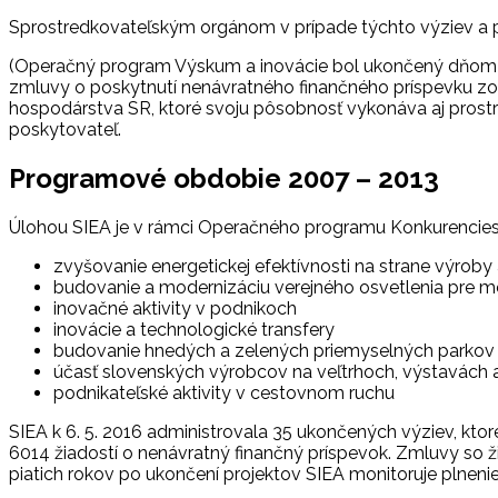
Sprostredkovateľským orgánom v prípade týchto výziev a p
(Operačný program Výskum a inovácie bol ukončený dňom 1
zmluvy o poskytnutí nenávratného finančného príspevku zos
hospodárstva SR, ktoré svoju pôsobnosť vykonáva aj prostre
poskytovateľ.
Programové obdobie 2007 – 2013
Úlohou SIEA je v rámci Operačného programu Konkurencie
zvyšovanie energetickej efektívnosti na strane výroby
budovanie a modernizáciu verejného osvetlenia pre m
inovačné aktivity v podnikoch
inovácie a technologické transfery
budovanie hnedých a zelených priemyselných parkov
účasť slovenských výrobcov na veľtrhoch, výstavách
podnikateľské aktivity v cestovnom ruchu
SIEA k 6. 5. 2016 administrovala 35 ukončených výziev, kt
6014 žiadostí o nenávratný finančný príspevok. Zmluvy so 
piatich rokov po ukončení projektov SIEA monitoruje plnen