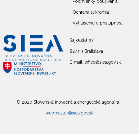
Podmienky používania
Ochrana súkromia
Vyhlásenie o prístupnosti
Bajkalská 27
827 99 Bratislava
E-mail: office@siea.gov.sk
© 2020 Slovenská inovačná a energetická agentúra
|
webmaster@siea.gov.sk