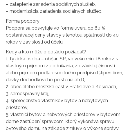
– zateplenie zariadenia sociálnych služieb,
– modernizácia zariadenia sociálnych služieb.
Forma podpory
Podpora sa poskytuje vo forme úveru do 80 %
obstarávacej ceny stavby s lehotou splatnosti do 40
rokov v závislosti od účelu.
Kedy a kto môže o dotáciu požiadať?
1. fyzická osoba – občan SR, vo veku min. 18 rokov, s
vlastným príjmom z podnikania, zo závislej činnosti
alebo príjmom podľa osobitného predpisu (štipendium,
dávky dôchodkového poistenia atď.),
2. obec alebo mestská časť v Bratislave a Košiciach,
3. samosprávny kraj,
4. spoločenstvo vlastníkov bytov a nebytových
priestorov,
5. vlastníci bytov a nebytových priestorov v bytovom
dome zastúpení správcom, ktorý vykonáva správu
bytového domu na základe zmluvy o výkone správy,