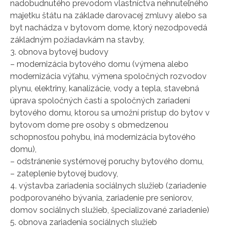
nadobudnutého prevodom vlastníctva nehnuteľného
majetku štátu na základe darovacej zmluvy alebo sa
byt nachádza v bytovom dome, ktorý nezodpovedá
základným požiadavkám na stavby,
3. obnova bytovej budovy
– modernizácia bytového domu (výmena alebo
modernizácia výťahu, výmena spoločných rozvodov
plynu, elektriny, kanalizácie, vody a tepla, stavebná
úprava spoločných častí a spoločných zariadení
bytového domu, ktorou sa umožní prístup do bytov v
bytovom dome pre osoby s obmedzenou
schopnosťou pohybu, iná modernizácia bytového
domu),
– odstránenie systémovej poruchy bytového domu,
– zateplenie bytovej budovy,
4. výstavba zariadenia sociálnych služieb (zariadenie
podporovaného bývania, zariadenie pre seniorov,
domov sociálnych služieb, špecializované zariadenie)
5. obnova zariadenia sociálnych služieb