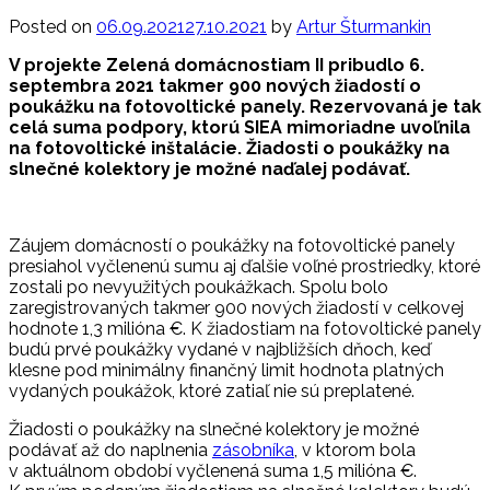
Posted on
06.09.2021
27.10.2021
by
Artur Šturmankin
V projekte Zelená domácnostiam II pribudlo 6.
septembra 2021 takmer 900 nových žiadostí o
poukážku na fotovoltické panely. Rezervovaná je tak
celá suma podpory, ktorú SIEA mimoriadne uvoľnila
na fotovoltické inštalácie. Žiadosti o poukážky na
slnečné kolektory je možné naďalej podávať.
Záujem domácností o poukážky na fotovoltické panely
presiahol vyčlenenú sumu aj ďalšie voľné prostriedky, ktoré
zostali po nevyužitých poukážkach. Spolu bolo
zaregistrovaných takmer 900 nových žiadostí v celkovej
hodnote 1,3 milióna €. K žiadostiam na fotovoltické panely
budú prvé poukážky vydané v najbližších dňoch, keď
klesne pod minimálny finančný limit hodnota platných
vydaných poukážok, ktoré zatiaľ nie sú preplatené.
Žiadosti o poukážky na slnečné kolektory je možné
podávať až do naplnenia
zásobníka
, v ktorom bola
v aktuálnom období vyčlenená suma 1,5 milióna €.