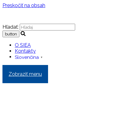
Preskočiť na obsah
Hľadať:
O SIEA
Kontakty
Slovenčina
▼
Zobraziť menu