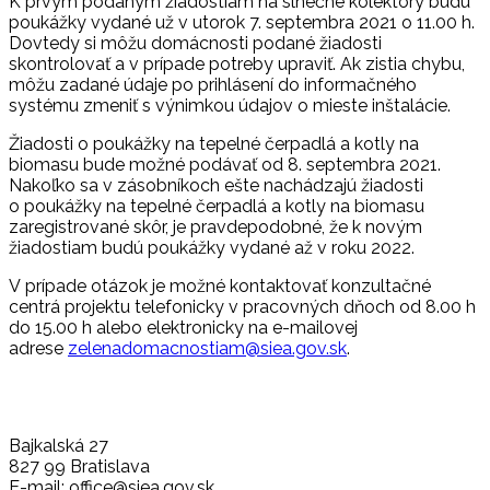
K prvým podaným žiadostiam na slnečné kolektory budú
poukážky vydané už v utorok 7. septembra 2021 o 11.00 h.
Dovtedy si môžu domácnosti podané žiadosti
skontrolovať a v prípade potreby upraviť. Ak zistia chybu,
môžu zadané údaje po prihlásení do informačného
systému zmeniť s výnimkou údajov o mieste inštalácie.
Žiadosti o poukážky na tepelné čerpadlá a kotly na
biomasu bude možné podávať od 8. septembra 2021.
Nakoľko sa v zásobníkoch ešte nachádzajú žiadosti
o poukážky na tepelné čerpadlá a kotly na biomasu
zaregistrované skôr, je pravdepodobné, že k novým
žiadostiam budú poukážky vydané až v roku 2022.
V prípade otázok je možné kontaktovať konzultačné
centrá projektu telefonicky v pracovných dňoch od 8.00 h
do 15.00 h alebo elektronicky na e-mailovej
adrese
zelenadomacnostiam@siea.gov.sk
.
Bajkalská 27
827 99 Bratislava
E-mail: office@siea.gov.sk