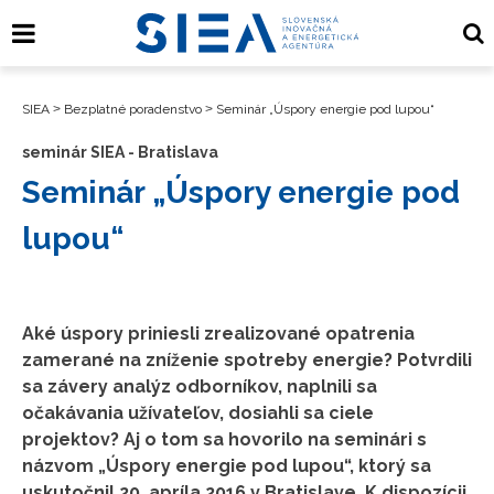
SIEA
>
Bezplatné poradenstvo
>
Seminár „Úspory energie pod lupou“
seminár SIEA - Bratislava
Seminár „Úspory energie pod
lupou“
Aké úspory priniesli zrealizované opatrenia
zamerané na zníženie spotreby energie? Potvrdili
sa závery analýz odborníkov, naplnili sa
očakávania užívateľov, dosiahli sa ciele
projektov? Aj o tom sa hovorilo na seminári s
názvom „Úspory energie pod lupou“, ktorý sa
uskutočnil 20. apríla 2016 v Bratislave. K dispozícii