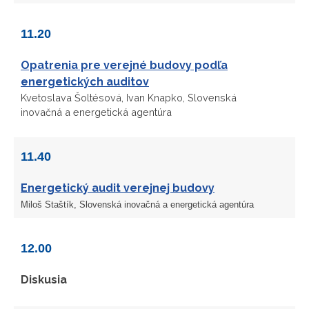
11.20
Opatrenia pre verejné budovy podľa
energetických auditov
Kvetoslava Šoltésová, Ivan Knapko, Slovenská
inovačná a energetická agentúra
11.40
Energetický audit verejnej budovy
Miloš Staštík, Slovenská inovačná a energetická agentúra
12.00
Diskusia