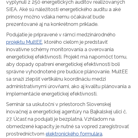
vyplynuli z 250 energetických auditov realizovaných
SIEA. Aké sú náležitosti energetického auditu a aké
prínosy možno vďaka nemu očakávať bude
prezentované aj na konkrétnom príklade.
Podujatie je pripravené v rámci medzinárodného
projektu MultEE
, ktorého cieľom je predstaviť
inovatívne schémy monitorovania a overovania
energetickej efektívnosti. Projekt má napomôcť tomu,
aby dopady opatrení energetickej efektívnosti boli
správne vyhodnotené pre budúce plánovanie. MultEE
sa snaží zlepšiť vertikálnu koordináciu medzi
administratívnymi úrovňami, ako aj kvalitu plánovania a
implementácie energetickej efektívnosti.
Seminár sa uskutoční v priestoroch Slovenskej
inovačnej a energetickej agentúry na Bajkalskej ulici č.
27. Účasť na podujatí je bezplatná. Vzhľadom na
obmedzené kapacity je nutné sa vopred zaregistrovať
prostredníctvom
elektronického formulára
.