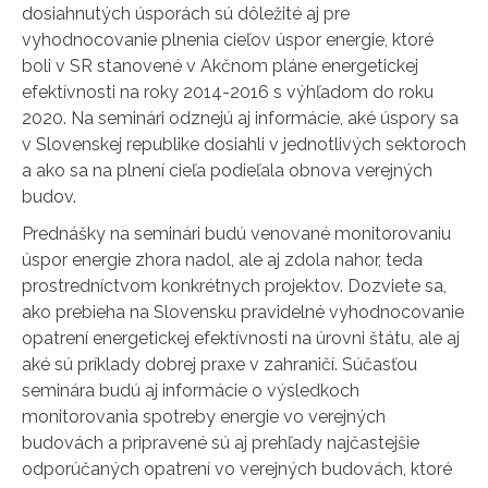
dosiahnutých úsporách sú dôležité aj pre
vyhodnocovanie plnenia cieľov úspor energie, ktoré
boli v SR stanovené v Akčnom pláne energetickej
efektívnosti na roky 2014-2016 s výhľadom do roku
2020. Na seminári odznejú aj informácie, aké úspory sa
v Slovenskej republike dosiahli v jednotlivých sektoroch
a ako sa na plnení cieľa podieľala obnova verejných
budov.
Prednášky na seminári budú venované monitorovaniu
úspor energie zhora nadol, ale aj zdola nahor, teda
prostredníctvom konkrétnych projektov. Dozviete sa,
ako prebieha na Slovensku pravidelné vyhodnocovanie
opatrení energetickej efektívnosti na úrovni štátu, ale aj
aké sú príklady dobrej praxe v zahraničí. Súčasťou
seminára budú aj informácie o výsledkoch
monitorovania spotreby energie vo verejných
budovách a pripravené sú aj prehľady najčastejšie
odporúčaných opatrení vo verejných budovách, ktoré