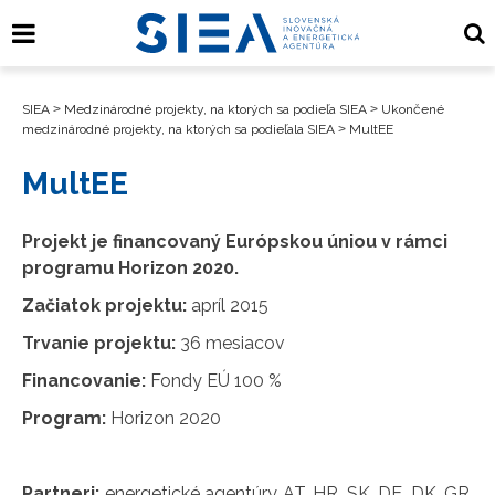
SIEA
>
Medzinárodné projekty, na ktorých sa podieľa SIEA
>
Ukončené
medzinárodné projekty, na ktorých sa podieľala SIEA
>
MultEE
MultEE
Projekt je financovaný Európskou úniou v rámci
programu Horizon 2020.
Začiatok projektu:
apríl 2015
Trvanie projektu:
36 mesiacov
Financovanie:
Fondy EÚ 100 %
Program:
Horizon 2020
Partneri:
energetické agentúry AT, HR, SK, DE, DK, GR,