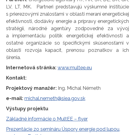
LV, LT, MK. Partneri predstavujú výskumné inštitúcie
s prierezovými znalosťami v oblasti meraní energetickej
efektívnosti, dodávky energie a prípravy energetických
stratégií, národné agentúry zodpovedné za vývoj
a implementáciu politík energetickej efektívnosti a
ostatné organizácie so špecifickými skúsenosťami v
oblasti rozvoja kapacít, prenosu poznatkov a ich
šírenia.
Internetová stránka:
www.multee.eu
Kontakt:
Projektový manažér:
Ing. Michal Németh
e-mail:
michal.nemeth@siea.gov.sk
Výstupy projektu
Základné informácie o MultEE – flyer
Prezentácie zo semináru Úspory energie pod lupou,