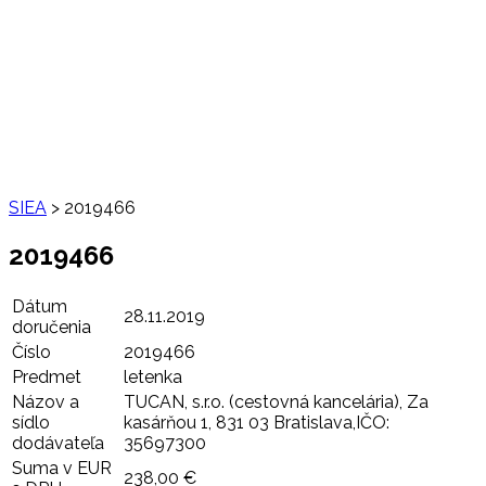
SIEA
>
2019466
2019466
Dátum
28.11.2019
doručenia
Číslo
2019466
Predmet
letenka
Názov a
TUCAN, s.r.o. (cestovná kancelária), Za
sídlo
kasárňou 1, 831 03 Bratislava,IČO:
dodávateľa
35697300
Suma v EUR
238,00 €