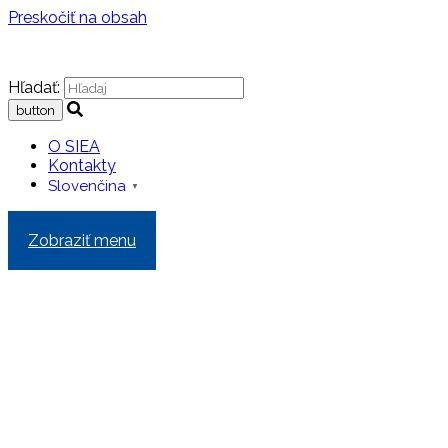
Preskočiť na obsah
Hľadať:
O SIEA
Kontakty
Slovenčina
▼
Zobraziť menu