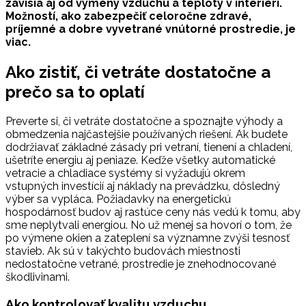
závisia aj od výmeny vzduchu a teploty v interiéri.
Možností, ako zabezpečiť celoročne zdravé,
príjemné a dobre vyvetrané vnútorné prostredie, je
viac.
Ako zistiť, či vetráte dostatočne a
prečo sa to oplatí
Preverte si, či vetráte dostatočne a spoznajte výhody a
obmedzenia najčastejšie používaných riešení. Ak budete
dodržiavať základné zásady pri vetraní, tienení a chladení,
ušetríte energiu aj peniaze. Keďže všetky automatické
vetracie a chladiace systémy si vyžadujú okrem
vstupných investícií aj náklady na prevádzku, dôsledný
výber sa vypláca. Požiadavky na energetickú
hospodárnosť budov aj rastúce ceny nás vedú k tomu, aby
sme neplytvali energiou. No už menej sa hovorí o tom, že
po výmene okien a zateplení sa významne zvýši tesnosť
stavieb. Ak sú v takýchto budovách miestnosti
nedostatočne vetrané, prostredie je znehodnocované
škodlivinami.
Ako kontrolovať kvalitu vzduchu