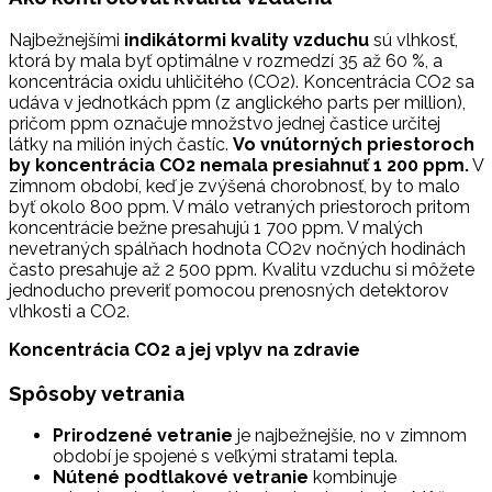
Najbežnejšími
indikátormi kvality vzduchu
sú vlhkosť,
ktorá by mala byť optimálne v rozmedzí 35 až 60 %, a
koncentrácia oxidu uhličitého (CO2). Koncentrácia CO2 sa
udáva v jednotkách ppm (z anglického parts per million),
pričom ppm označuje množstvo jednej častice určitej
látky na milión iných častíc.
Vo vnútorných priestoroch
by koncentrácia CO2 nemala presiahnuť 1 200 ppm.
V
zimnom období, keď je zvýšená chorobnosť, by to malo
byť okolo 800 ppm. V málo vetraných priestoroch pritom
koncentrácie bežne presahujú 1 700 ppm. V malých
nevetraných spálňach hodnota CO2v nočných hodinách
často presahuje až 2 500 ppm. Kvalitu vzduchu si môžete
jednoducho preveriť pomocou prenosných detektorov
vlhkosti a CO2.
Koncentrácia CO2 a jej vplyv na zdravie
Spôsoby vetrania
Prirodzené vetranie
je najbežnejšie, no v zimnom
období je spojené s veľkými stratami tepla.
Nútené podtlakové vetranie
kombinuje