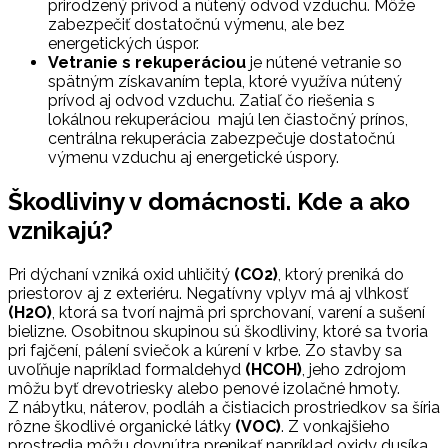
prirodzený prívod a nútený odvod vzduchu. Môže
zabezpečiť dostatočnú výmenu, ale bez
energetických úspor.
Vetranie s rekuperáciou
je nútené vetranie so
spätným získavaním tepla, ktoré využíva nútený
prívod aj odvod vzduchu. Zatiaľ čo riešenia s
lokálnou rekuperáciou majú len čiastočný prínos,
centrálna rekuperácia zabezpečuje dostatočnú
výmenu vzduchu aj energetické úspory.
Škodliviny v domácnosti. Kde a ako
vznikajú?
Pri dýchaní vzniká oxid uhličitý
(CO2)
, ktorý preniká do
priestorov aj z exteriéru. Negatívny vplyv má aj vlhkosť
(H2O)
, ktorá sa tvorí najmä pri sprchovaní, varení a sušení
bielizne. Osobitnou skupinou sú škodliviny, ktoré sa tvoria
pri fajčení, pálení sviečok a kúrení v krbe. Zo stavby sa
uvoľňuje napríklad formaldehyd
(HCOH)
, jeho zdrojom
môžu byť drevotriesky alebo penové izolačné hmoty.
Z nábytku, náterov, podláh a čistiacich prostriedkov sa šíria
rôzne škodlivé organické látky
(VOC)
. Z vonkajšieho
prostredia môžu dovnútra prenikať napríklad oxidy dusíka