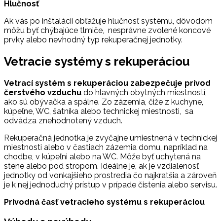
Hlučnosť
Ak vás po inštalácii obťažuje hlučnosť systému, dôvodom
môžu byť chýbajúce tlmiče, nesprávne zvolené koncové
prvky alebo nevhodný typ rekuperačnej jednotky.
Vetracie systémy s rekuperáciou
Vetrací systém s rekuperáciou zabezpečuje prívod
čerstvého vzduchu
do hlavných obytných miestností,
ako sú obývačka a spálne. Zo zázemia, čiže z kuchyne,
kúpeľne, WC, šatníka alebo technickej miestnosti, sa
odvádza znehodnotený vzduch.
Rekuperačná jednotka je zvyčajne umiestnená v technickej
miestnosti alebo v častiach zázemia domu, napríklad na
chodbe, v kúpeľni alebo na WC. Môže byť uchytená na
stene alebo pod stropom. Ideálne je, ak je vzdialenosť
jednotky od vonkajšieho prostredia čo najkratšia a zároveň
je k nej jednoduchý prístup v prípade čistenia alebo servisu.
Prívodná časť vetracieho systému s rekuperáciou