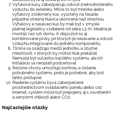
Výfukové kusy zabezpečujú odvod znehodnoteného
vzduchu do exteriéru. Môže to byť mriežka alebo
výfukový zošikmený kus, vyústený na fasáde,
prípadne strešná hlavica ukončená nad strechou.
Výfukový a nasávací kus by mali byť v zmysle
platnej legislatívy vzdialené od seba 1,5 m. Ideálna je
montáž cez roh domu. K dispozícii sú aj
kombinované prvky, pri ktorých je nasávanie a odvod
vzduchu integrované do jedného komponentu.
Tlmiče sa osádzajú medzi jednotku a obytné
miestnosti, v ktorých by mohol hluk prekážať.
Nemusia byť súčasťou každého systému, ale ich
inštaláciu sa neoplatí podceňovať.
Revízne otvory umožňujú kontrolu a čistenie
potrubného systému, preto je potrebné, aby boli
ľahko prístupné.
Riadenie systému býva zabezpečené
prostredníctvom ovládacieho panelu alebo cez
internet, systém môže byť prepojený aj s osvetlením
a senzormi vhlkosti alebo CO2.
Najčastejšie otázky