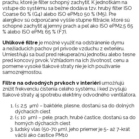
prachu, ktoré je filter schopný zachytiť. K jednotkám na
vstupe do systému sa bežne dodáva tzv. hrubý filter ISO
Coarse 60 % (G4) alebo ISO ePM10 50 % (M5). Pre
alergikov sú odporúčané vyššie stupne filtrácie, ktoré sú
schopné zachytiť aj jemný prach a peľ ako ISO ePM2,5 65
% alebo ISO ePM1 65 % (F7).
Uhlíkové filtre
je možné využiť na odstránenie dymu
a nežiaducich pachov pri prívode vzduchu z exteriéru.
Umiestňujú sa buď pred rekuperačnú jednotku alebo tesne
pred koncový prvok. Vzhľadom na ich životnosť, cenu a
pomerne vysoké tlakové straty nie je ich používanie
samozrejmosťou.
Filtre na odvodných prvkoch v interiéri
umožňujú
znížiť frekvenciu čistenia celého systému, i keď zvyšujú
tlakové straty aj spotrebu elektriny odvodného ventilátora.
(≤ 2,5 μm) – baktérie, plesne, dostanú sa do dolných
dýchacích ciest
(≤ 10 μm) – pele, prach, hrubé častice, dostanú sa do
horných dýchacích ciest
ľudský vlas (50-70 μm), jeho priemer je 5- až 7-krát
väčší ako častice PM10