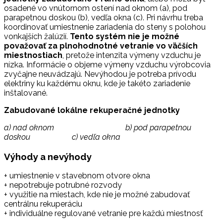
osadené vo vnútornom ostení nad oknom (a), pod
parapetnou doskou (b), vedľa okna (c). Pri návrhu treba
koordinovať umiestnenie zariadenia do steny s polohou
vonkajších žalúzií.
Tento systém nie je možné
považovať za plnohodnotné vetranie vo väčších
miestnostiach
, pretože intenzita výmeny vzduchu je
nízka. Informácie o objeme výmeny vzduchu výrobcovia
zvyčajne neuvádzajú. Nevýhodou je potreba prívodu
elektriny ku každému oknu, kde je takéto zariadenie
inštalované.
Zabudované lokálne rekuperačné jednotky
a) nad oknom
b) pod parapetnou
doskou
c) vedľa okna
Výhody a nevýhody
+ umiestnenie v stavebnom otvore okna
+ nepotrebuje potrubné rozvody
+ využitie na miestach, kde nie je možné zabudovať
centrálnu rekuperáciu
+ individuálne regulované vetranie pre každú miestnosť