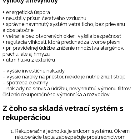
Výhody a nevýhody
+ energetická úspora
+ neustály prísun čerstvého vzduchu
+ správne navrhnutý systém vetrá ticho, bez prievanu
a dostatočne
+ vetranie bez otvorených okien, vyššia bezpečnosť
+ regulácia vlhkosti, ktorá predchádza tvorbe plesní
+ pri pravidelnej údržbe zníženie množstva alergénov,
prachu, ale aj hmyzu
+ útlm hluku z exteriéru
– vyššie investičné náklady
– vyššie nároky na priestor, niekde je nutné znížiť strop
– spotreba elektriny
– náklady na servis a údržbu, nevyhnutnú výmenu filtrov,
čistenie rekuperačného výmenníka a rozvodov
Z čoho sa skladá vetrací systém s
rekuperáciou
Rekuperačná jednotka je srdcom systému. Okrem
rekuperácie tepla zabezpečuje prostredníctvom