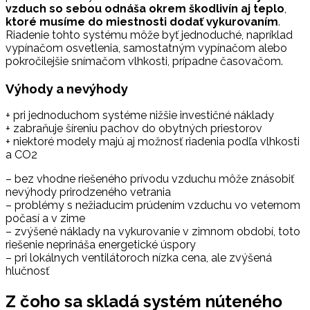
vzduch so sebou odnáša okrem škodlivín aj teplo
,
ktoré musíme do miestnosti dodať vykurovaním
.
Riadenie tohto systému môže byť jednoduché, napríklad
vypínačom osvetlenia, samostatným vypínačom alebo
pokročilejšie snímačom vlhkosti, prípadne časovačom.
Výhody a nevýhody
+ pri jednoduchom systéme nižšie investičné náklady
+ zabraňuje šíreniu pachov do obytných priestorov
+ niektoré modely majú aj možnosť riadenia podľa vlhkosti
a CO2
– bez vhodne riešeného prívodu vzduchu môže znásobiť
nevýhody prirodzeného vetrania
– problémy s nežiaducim prúdením vzduchu vo veternom
počasí a v zime
– zvýšené náklady na vykurovanie v zimnom období, toto
riešenie neprináša energetické úspory
– pri lokálnych ventilátoroch nízka cena, ale zvýšená
hlučnosť
Z čoho sa skladá systém núteného