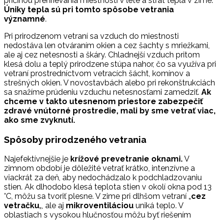
príčinou prehrievania miestností v lete a strát tepla v zime.
Úniky tepla sú pri tomto spôsobe vetrania
významné
.
Pri prirodzenom vetraní sa vzduch do miestnosti
nedostáva len otváraním okien a cez šachty s mriežkami,
ale aj cez netesnosti a škáry. Chladnejší vzduch pritom
klesá dolu a teplý prirodzene stúpa nahor, čo sa využíva pri
vetraní prostredníctvom vetracích šácht, komínov a
strešných okien. V novostavbách alebo pri rekonštrukciách
sa snažíme prúdeniu vzduchu netesnosťami zamedziť.
Ak
chceme v takto utesnenom priestore zabezpečiť
zdravé vnútorné prostredie, mali by sme vetrať viac,
ako sme zvyknutí.
Spôsoby prirodzeného vetrania
Najefektívnejšie je
krížové prevetranie oknami.
V
zimnom období je dôležité vetrať krátko, intenzívne a
viackrát za deň, aby nedochádzalo k podchladzovaniu
stien. Ak dlhodobo klesá teplota stien v okolí okna pod 13
°C, môžu sa tvoriť plesne. V zime pri dlhšom vetraní „
cez
vetračku
„, ale aj
mikroventiláciou
uniká teplo. V
oblastiach s vysokou hlučnosťou môžu byť riešením