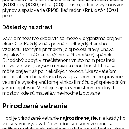
(NOX)
, síry
(SOX),
uhlíka
(CO)
a tuhé častice z výfukových
plynov a spaľovania
(PMX)
, tiež radón
(Rn),
ozón
(O3)
i
pele.
Dôsledky na zdraví
Väčšie množstvo škodlivín sa môže v organizme prejaviť
okamžite. Každý z nás pozná pocit vydýchaného
vzduchu. Bežnými príznakmi je aj bolesť hlavy, únava,
ospalosť, podráždenie očí, hrdla či zhoršený spánok.
Dlhodobý pobyt v znečistenom vnútornom prostredí
môže spôsobiť zvýšenú únavu a chorobnosť, ktorá sa
môže prejaviť až po niekoľkých rokoch. Ukazovateľom
nedostatočného vetrania býva aj zápach. Pri nesprávnom
vetraní a vysokej vnútornej vlhkosti môžu byť sprievodným
javom aj plesne. Vznikajú najmä v miestach tepelných
mostov, kde sú materiály nevhodne izolované.
Prirodzené vetranie
Hoci je prirodzené vetranie
najrozšírenejšie
, nie každý ho
vie správne využívať. Nevhodné spôsoby vetrania sú