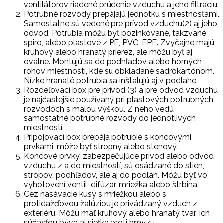
ventilátorov riadené prúdenie vzduchu a jeho filtráciu.
Potrubné rozvody prepájajú jednotku s miestnosťami.
Samostatne sú vedené pre prívod vzduchu(2) aj jeho
odvod. Potrubia môžu byť pozinkované, takzvané
spiro, alebo plastové z PE, PVC, EPE. Zvyčajne majú
kruhový alebo hranatý prierez, ale môžu byť aj
oválne. Montujú sa do podhľadov alebo horných
rohov miestností, kde sú obkladané sadrokartónom.
Nízke hranaté potrubia sa inštalujú aj v podlahe.
Rozdeľovací box pre prívod (3) a pre odvod vzduchu
je najčastejšie používaný pri plastových potrubných
rozvodoch s malou výškou. Z neho vedú
samostatné potrubné rozvody do jednotlivých
miestností.
Pripojovací box prepája potrubie s koncovými
prvkami, môže byť stropný alebo stenový.
Koncové prvky, zabezpečujúce prívod alebo odvod
vzduchu z a do miestností, sú osádzané do stien,
stropov, podhľadov, ale aj do podláh. Môžu byť vo
vyhotovení ventil, difúzor, mriežka alebo štrbina.
Cez nasávacie kusy s mriežkou alebo s
protidažďovou žalúziou je privádzaný vzduch z
exteriéru. Môžu mať kruhový alebo hranatý tvar. Ich
súčasťou býva aj sieťka proti hmyzu.