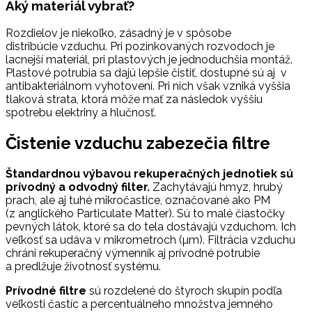
Aký materiál vybrať?
Rozdielov je niekoľko, zásadný je v spôsobe
distribúcie vzduchu. Pri pozinkovaných rozvodoch je
lacnejší materiál, pri plastových je jednoduchšia montáž.
Plastové potrubia sa dajú lepšie čistiť, dostupné sú aj v
antibakteriálnom vyhotovení. Pri nich však vzniká vyššia
tlaková strata, ktorá môže mať za následok vyššiu
spotrebu elektriny a hlučnosť.
Čistenie vzduchu zabezečia filtre
Štandardnou výbavou rekuperačných jednotiek sú
prívodný a odvodný filter.
Zachytávajú hmyz, hrubý
prach, ale aj tuhé mikročastice, označované ako PM
(z anglického Particulate Matter). Sú to malé čiastočky
pevných látok, ktoré sa do tela dostávajú vzduchom. Ich
veľkosť sa udáva v mikrometroch (µm). Filtrácia vzduchu
chráni rekuperačný výmenník aj prívodné potrubie
a predlžuje životnosť systému.
Prívodné filtre
sú rozdelené do štyroch skupín podľa
veľkosti častíc a percentuálneho množstva jemného