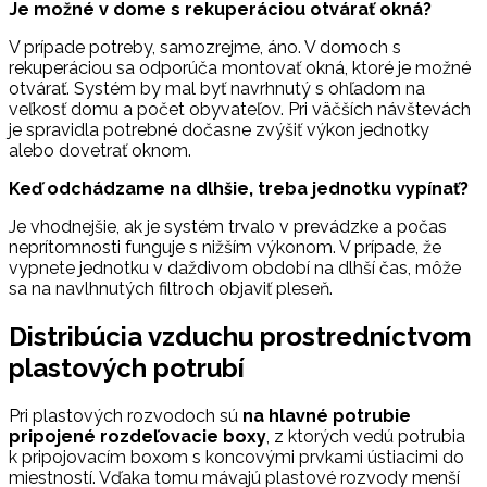
Je možné v dome s rekuperáciou otvárať okná?
V prípade potreby, samozrejme, áno. V domoch s
rekuperáciou sa odporúča montovať okná, ktoré je možné
otvárať. Systém by mal byť navrhnutý s ohľadom na
veľkosť domu a počet obyvateľov. Pri väčších návštevách
je spravidla potrebné dočasne zvýšiť výkon jednotky
alebo dovetrať oknom.
Keď odchádzame na dlhšie, treba jednotku vypínať?
Je vhodnejšie, ak je systém trvalo v prevádzke a počas
neprítomnosti funguje s nižším výkonom. V prípade, že
vypnete jednotku v daždivom období na dlhší čas, môže
sa na navlhnutých filtroch objaviť pleseň.
Distribúcia vzduchu prostredníctvom
plastových potrubí
Pri plastových rozvodoch sú
na hlavné potrubie
pripojené rozdeľovacie boxy
, z ktorých vedú potrubia
k pripojovacím boxom s koncovými prvkami ústiacimi do
miestností. Vďaka tomu mávajú plastové rozvody menší