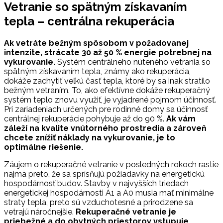
Vetranie so spätným získavaním
tepla – centrálna rekuperácia
Ak vetráte bežným spôsobom v požadovanej
intenzite, strácate 30 až 50 % energie potrebnej na
vykurovanie.
Systém centrálneho núteného vetrania so
spätným získavaním tepla, známy ako rekuperácia,
dokáže zachytiť veľkú časť tepla, ktoré by sa inak stratilo
bežným vetraním. To, ako efektívne dokáže rekuperačný
systém teplo znovu využiť, je vyjadrené pojmom účinnosť.
Pri zariadeniach určených pre rodinné domy sa účinnosť
centrálnej rekuperácie pohybuje až do 90 %.
Ak vám
záleží na kvalite vnútorného prostredia a zároveň
chcete znížiť náklady na vykurovanie, je to
optimálne riešenie.
Záujem o rekuperačné vetranie v posledných rokoch rastie
najmä preto, že sa sprísňujú požiadavky na energetickú
hospodárnosť budov. Stavby v najvyšších triedach
energetickej hospodárnosti A1 a A0 musia mať minimálne
straty tepla, preto sú vzduchotesné a prirodzene sa
vetrajú náročnejšie.
Rekuperačné vetranie je
priebežné a do obytných priestorov vstupuje