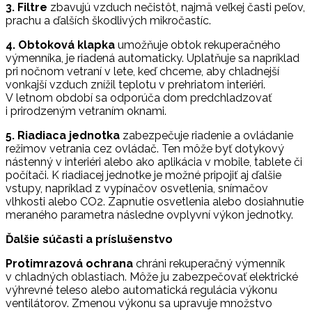
3. Filtre
zbavujú vzduch nečistôt, najmä veľkej časti peľov,
prachu a ďalších škodlivých mikročastíc.
4. Obtoková klapka
umožňuje obtok rekuperačného
výmenníka, je riadená automaticky. Uplatňuje sa napríklad
pri nočnom vetraní v lete, keď chceme, aby chladnejší
vonkajší vzduch znížil teplotu v prehriatom interiéri.
V letnom období sa odporúča dom predchladzovať
i prirodzeným vetraním oknami.
5. Riadiaca jednotka
zabezpečuje riadenie a ovládanie
režimov vetrania cez ovládač. Ten môže byť dotykový
nástenný v interiéri alebo ako aplikácia v mobile, tablete či
počítači. K riadiacej jednotke je možné pripojiť aj ďalšie
vstupy, napríklad z vypínačov osvetlenia, snímačov
vlhkosti alebo CO2. Zapnutie osvetlenia alebo dosiahnutie
meraného parametra následne ovplyvní výkon jednotky.
Ďalšie súčasti a príslušenstvo
Protimrazová ochrana
chráni rekuperačný výmenník
v chladných oblastiach. Môže ju zabezpečovať elektrické
výhrevné teleso alebo automatická regulácia výkonu
ventilátorov. Zmenou výkonu sa upravuje množstvo