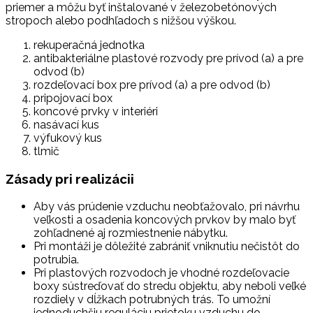
priemer a môžu byť inštalované v železobetónových
stropoch alebo podhľadoch s nižšou výškou.
rekuperačná jednotka
antibakteriálne plastové rozvody pre prívod (a) a pre
odvod (b)
rozdeľovací box pre prívod (a) a pre odvod (b)
pripojovací box
koncové prvky v interiéri
nasávací kus
výfukový kus
tlmič
Zásady pri realizácii
Aby vás prúdenie vzduchu neobťažovalo, pri návrhu
veľkosti a osadenia koncových prvkov by malo byť
zohľadnené aj rozmiestnenie nábytku.
Pri montáži je dôležité zabrániť vniknutiu nečistôt do
potrubia.
Pri plastových rozvodoch je vhodné rozdeľovacie
boxy sústreďovať do stredu objektu, aby neboli veľké
rozdiely v dĺžkach potrubných trás. To umožní
jednoduchšiu reguláciu prietoku vzduchu do