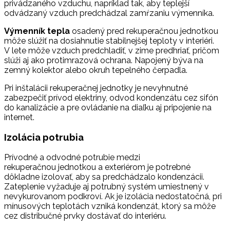
privádzaného vzduchu, napríklad tak, aby teplejší
odvádzaný vzduch predchádzal zamŕzaniu výmenníka.
Výmenník tepla
osadený pred rekuperačnou jednotkou
môže slúžiť na dosiahnutie stabilnejšej teploty v interiéri.
V lete môže vzduch predchladiť, v zime predhriať, pričom
slúži aj ako protimrazová ochrana. Napojený býva na
zemný kolektor alebo okruh tepelného čerpadla.
Pri inštalácii rekuperačnej jednotky je nevyhnutné
zabezpečiť prívod elektriny, odvod kondenzátu cez sifón
do kanalizácie a pre ovládanie na diaľku aj pripojenie na
internet.
Izolácia potrubia
Prívodné a odvodné potrubie medzi
rekuperačnou jednotkou a exteriérom je potrebné
dôkladne izolovať, aby sa predchádzalo kondenzácii.
Zateplenie vyžaduje aj potrubný systém umiestnený v
nevykurovanom podkroví. Ak je izolácia nedostatočná, pri
mínusových teplotách vzniká kondenzát, ktorý sa môže
cez distribučné prvky dostávať do interiéru.