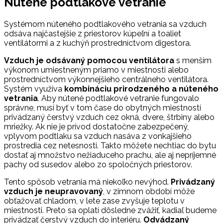
Nútené podtlakové vetranie
Systémom núteného podtlakového vetrania sa vzduch
odsáva najčastejšie z priestorov kúpeľní a toaliet
ventilátormi a z kuchýň prostredníctvom digestora.
Vzduch je odsávaný pomocou ventilátora
s menším
výkonom umiestneným priamo v miestnosti alebo
prostredníctvom výkonnejšieho centrálneho ventilátora.
Systém využíva
kombináciu prirodzeného a núteného
vetrania
. Aby nútené podtlakové vetranie fungovalo
správne, musí byť v tom čase do obytných miestností
privádzaný čerstvý vzduch cez okná, dvere, štrbiny alebo
mriežky. Ak nie je prívod dostatočne zabezpečený,
vplyvom podtlaku sa vzduch nasáva z vonkajšieho
prostredia cez netesnosti. Takto môžete nechtiac do bytu
dostať aj množstvo nežiaduceho prachu, ale aj nepríjemné
pachy od susedov alebo zo spoločných priestorov.
Tento spôsob vetrania má niekoľko nevýhod.
Privádzaný
vzduch je neupravovaný
, v zimnom období môže
obťažovať chladom, v lete zase zvyšuje teplotu v
miestnosti. Preto sa oplatí dôsledne zvážiť, kadiaľ budeme
privádzať čerstvý vzduch do interiéru.
Odvádzaný