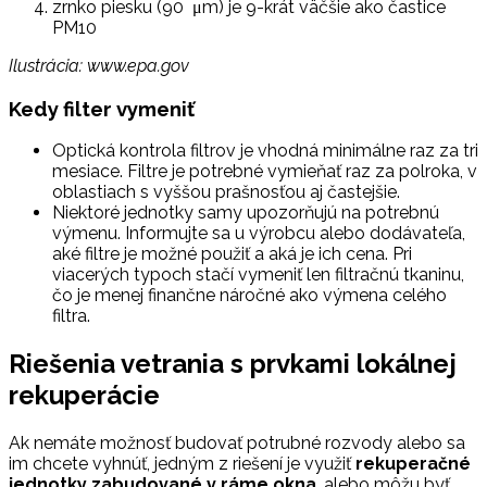
zrnko piesku (90 μm) je 9-krát väčšie ako častice
PM10
Ilustrácia: www.epa.gov
Kedy filter vymeniť
Optická kontrola filtrov je vhodná minimálne raz za tri
mesiace. Filtre je potrebné vymieňať raz za polroka, v
oblastiach s vyššou prašnosťou aj častejšie.
Niektoré jednotky samy upozorňujú na potrebnú
výmenu. Informujte sa u výrobcu alebo dodávateľa,
aké filtre je možné použiť a aká je ich cena. Pri
viacerých typoch stačí vymeniť len filtračnú tkaninu,
čo je menej finančne náročné ako výmena celého
filtra.
Riešenia vetrania s prvkami lokálnej
rekuperácie
Ak nemáte možnosť budovať potrubné rozvody alebo sa
im chcete vyhnúť, jedným z riešení je využiť
rekuperačné
jednotky zabudované v ráme okna
, alebo môžu byť