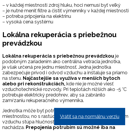
– v každej miestnosti zdroj hluku, hoci nemusí byť veľký
– je nutné meniť filtre a čistiť výmenníky v každej miestnosti
– potreba pripojenia na elektrinu
– vysoká cena systému
Lokálna rekuperácia s priebežnou
prevádzkou
Lokálna rekuperácia s priebežnou prevádzkou
je
podobným zariadením ako centrálna vetracia jednotka,
je však určená pre jednu miestnosť. Jedna jednotka
zabezpečuje prívod i odvod vzduchu a inštaluje sa priamo
na stenu.
Najčastejšie sa využíva v menších bytoch
alebo pri rekonštrukciách,
kde nie je možné viesť
vzduchotechnické rozvody. Pri teplotách nižších ako -5 °C
potrebuje elektrický predohrev, aby sa zabránilo
zamŕzaniu rekuperačného výmenníka.
Jednotka môže byť potrubím prepojená aj s vedľajšou
miestnosťou, no s rastúcou požiadavkou na vetraný objem
Vrátiť sa na normálnu verziu
vzduchu stúpa hlučnosť v miestnosti, kde sa jednotka
nachádza.
Prepojenia potrubím sú možné iba na