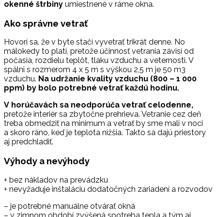
okenné štrbiny
umiestnené v ráme okna.
Ako správne vetrať
Hovorí sa, že v byte stačí vyvetrať trikrát denne. No
málokedy to platí, pretože účinnosť vetrania závisí od
počasia, rozdielu teplôt, tlaku vzduchu a veternosti. V
spálni s rozmerom 4 x 5 m s výškou 2,5 m je 50 m3
vzduchu.
Na udržanie kvality vzduchu (800 – 1 000
ppm) by bolo potrebné vetrať každú hodinu.
V horúčavách sa neodporúča vetrať celodenne,
pretože interiér sa zbytočne prehrieva. Vetranie cez deň
treba obmedziť na minimum a vetrať by sme mali v noci
a skoro ráno, keď je teplota nižšia. Takto sa dajú priestory
aj predchladiť.
Výhody a nevýhody
+ bez nákladov na prevádzku
+ nevyžaduje inštaláciu dodatočných zariadení a rozvodov
– je potrebné manuálne otvárať okná
– v zimnom období zvýšená spotreba tepla a tým aj