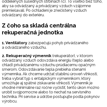
oddelených susedných štrbinách (c). To všetko bez toho,
aby sa odvádzaný a privádzaný vzduch vzájomne
premiešavali. Po ochladení je znečistený vzduch
odvádzaný do exteriéru.
Z čoho sa skladá centrálna
rekuperačná jednotka
1. Ventilátory
zabezpečujú pohyb privádzaného
a odvádzaného vzduchu.
2. Rekuperačný výmenník
(rekuperátor), v ktorom
odvádzaný vzduch odovzdáva energiu (teplo alebo
chlad) privádzanému vzduchu prúdiacemu opačným
smerom. Odovzdávanie tepla prebieha stenami
výmenníka. Ak chceme udržať stabilnú úroveň vlhkosti,
treba vybrať typ s entalpickým výmenníkom, ktorý
umožňuje aj spätné získavanie vlhkosti. Výmenník je
vhodné minimálne raz ročne vyčistiť, tento úkon možno
urobiť svojpomocne alebo to nechať na servisného
technika. Pri servise a údržbe postupujte podľa pokynov
výrobcu.