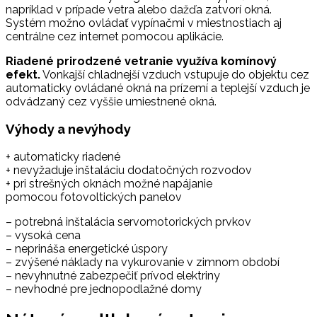
napríklad v prípade vetra alebo dažďa zatvorí okná.
Systém možno ovládať vypínačmi v miestnostiach aj
centrálne cez internet pomocou aplikácie.
Riadené prirodzené vetranie využíva komínový
efekt.
Vonkajší chladnejší vzduch vstupuje do objektu cez
automaticky ovládané okná na prízemí a teplejší vzduch je
odvádzaný cez vyššie umiestnené okná.
Výhody a nevýhody
+ automaticky riadené
+ nevyžaduje inštaláciu dodatočných rozvodov
+ pri strešných oknách možné napájanie
pomocou fotovoltických panelov
– potrebná inštalácia servomotorických prvkov
– vysoká cena
– neprináša energetické úspory
– zvýšené náklady na vykurovanie v zimnom období
– nevyhnutné zabezpečiť prívod elektriny
– nevhodné pre jednopodlažné domy