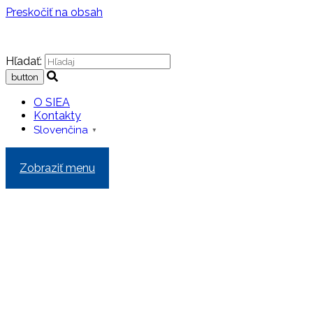
Preskočiť na obsah
Hľadať:
O SIEA
Kontakty
Slovenčina
▼
Zobraziť menu