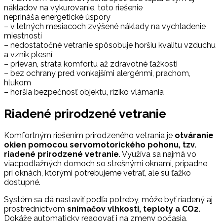
nákladov na vykurovanie, toto riešenie
neprináša energetické úspory
– v letných mesiacoch zvýšené náklady na vychladenie
miestností
– nedostatočné vetranie spôsobuje horšiu kvalitu vzduchu
a vznik plesní
– prievan, strata komfortu až zdravotné ťažkosti
– bez ochrany pred vonkajšími alergénmi, prachom,
hlukom
– horšia bezpečnosť objektu, riziko vlámania
Riadené prirodzené vetranie
Komfortným riešením prirodzeného vetrania je
otváranie
okien pomocou servomotorického pohonu, tzv.
riadené prirodzené vetranie
. Využíva sa najmä vo
viacpodlažných domoch so strešnými oknami, prípadne
pri oknách, ktorými potrebujeme vetrať, ale sú ťažko
dostupné.
Systém sa dá nastaviť podľa potreby, môže byť riadený aj
prostredníctvom
snímačov vlhkosti, teploty a CO2.
Dokáže automaticky reagovať i na zmeny počasia,