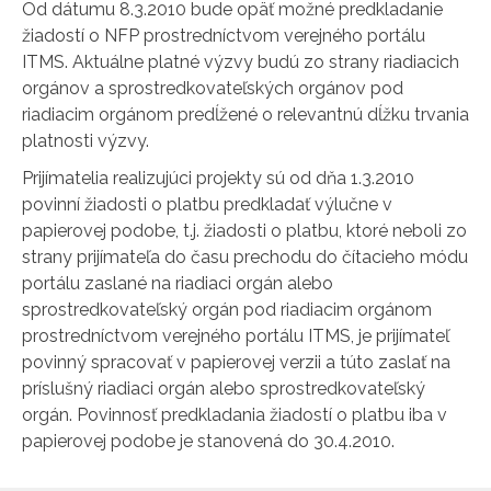
Od dátumu 8.3.2010 bude opäť možné predkladanie
žiadostí o NFP prostredníctvom verejného portálu
ITMS. Aktuálne platné výzvy budú zo strany riadiacich
orgánov a sprostredkovateľských orgánov pod
riadiacim orgánom predĺžené o relevantnú dĺžku trvania
platnosti výzvy.
Prijímatelia realizujúci projekty sú od dňa 1.3.2010
povinní žiadosti o platbu predkladať výlučne v
papierovej podobe, t.j. žiadosti o platbu, ktoré neboli zo
strany prijímateľa do času prechodu do čítacieho módu
portálu zaslané na riadiaci orgán alebo
sprostredkovateľský orgán pod riadiacim orgánom
prostredníctvom verejného portálu ITMS, je prijímateľ
povinný spracovať v papierovej verzii a túto zaslať na
príslušný riadiaci orgán alebo sprostredkovateľský
orgán. Povinnosť predkladania žiadostí o platbu iba v
papierovej podobe je stanovená do 30.4.2010.