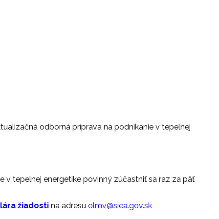
tualizačná odborná príprava na podnikanie v tepelnej
e v tepelnej energetike povinný zúčastniť sa raz za päť
ára žiadosti
na adresu
olmv@siea.gov.sk