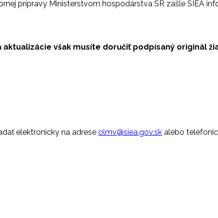
bornej prípravy Ministerstvom hospodárstva SR zašle SIEA in
 aktualizácie však musíte doručiť podpísaný originál ži
iadať elektronicky na adrese
olmv@siea.gov.sk
alebo telefonic