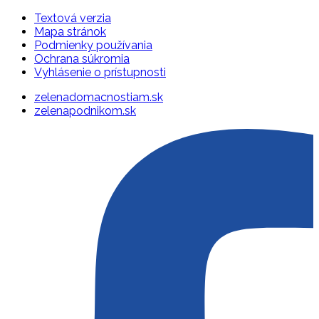
Textová verzia
Mapa stránok
Podmienky používania
Ochrana súkromia
Vyhlásenie o prístupnosti
zelenadomacnostiam.sk
zelenapodnikom.sk