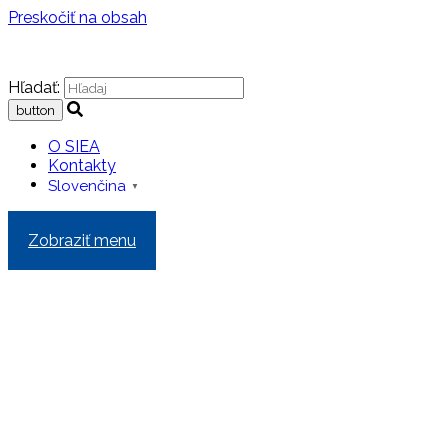
Preskočiť na obsah
Hľadať:
O SIEA
Kontakty
Slovenčina
▼
Zobraziť menu