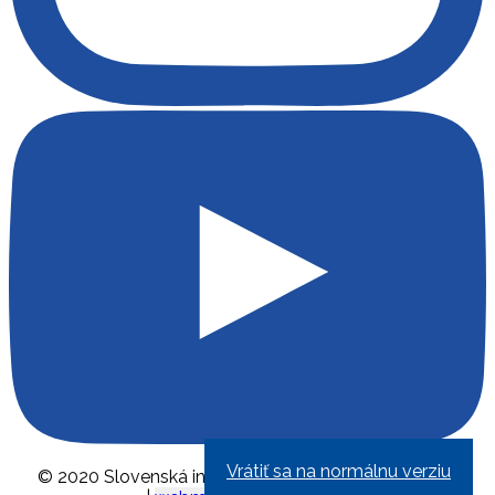
Vrátiť sa na normálnu verziu
© 2020 Slovenská inovačná a energetická agentúra