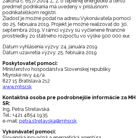
zákona č. 657/2004 Z. z. o tepelnej energetike a tento
predmet podnikania má uvedený v príslušnom
podnikateľskom registri.
Žiadosť je možné podať na adresu Vykonávateľa pomoci
do 25. februára 2019. Projekt je možné realizovať do 30.
septembra 2019. V rámci výzvy sú vyčlenené finančné
prostriedky zo štátneho rozpočtu vo výške 900 000 eur.
Dátum vyhlásenia výzvy: 24. januára 2019
Dátum uzavretia výzvy: 25. februára 2019
Poskytovateľ pomoci:
Ministerstvo hospodárstva Slovenskej republiky
Mlynské nivy 44/a
827 15 Bratislava 212
www.mhsr.sk
Kontaktná osoba pre podrobnejšie informácie za MH
SR:
Ing. Petra Stretavská
Tel.: +421 4854 1935
e-mail:
petra.stretavska@mhsr.sk
Vykonávateľ pomoci:
Slovenská inovačná a energetická agentúra