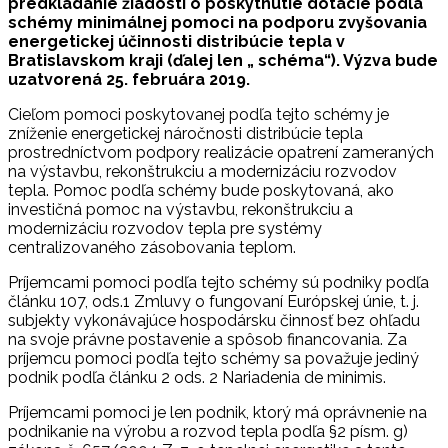
predkladanie žiadostí o poskytnutie dotácie podľa
schémy minimálnej pomoci na podporu zvyšovania
energetickej účinnosti distribúcie tepla v
Bratislavskom kraji (ďalej len „ schéma“). Výzva bude
uzatvorená 25. februára 2019.
Cieľom pomoci poskytovanej podľa tejto schémy je
zníženie energetickej náročnosti distribúcie tepla
prostredníctvom podpory realizácie opatrení zameraných
na výstavbu, rekonštrukciu a modernizáciu rozvodov
tepla. Pomoc podľa schémy bude poskytovaná, ako
investičná pomoc na výstavbu, rekonštrukciu a
modernizáciu rozvodov tepla pre systémy
centralizovaného zásobovania teplom.
Príjemcami pomoci podľa tejto schémy sú podniky podľa
článku 107, ods.1 Zmluvy o fungovaní Európskej únie, t. j.
subjekty vykonávajúce hospodársku činnosť bez ohľadu
na svoje právne postavenie a spôsob financovania. Za
príjemcu pomoci podľa tejto schémy sa považuje jediný
podnik podľa článku 2 ods. 2 Nariadenia de minimis.
Príjemcami pomoci je len podnik, ktorý má oprávnenie na
podnikanie na výrobu a rozvod tepla podľa §2 písm. g)