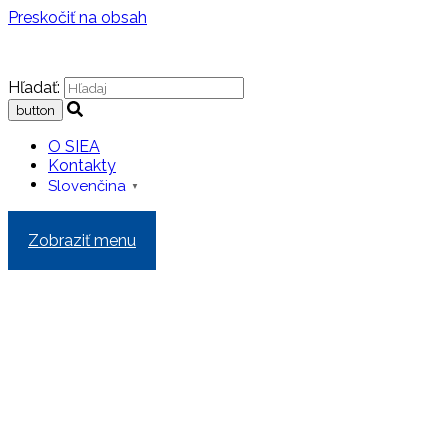
Preskočiť na obsah
Hľadať:
O SIEA
Kontakty
Slovenčina
▼
Zobraziť menu