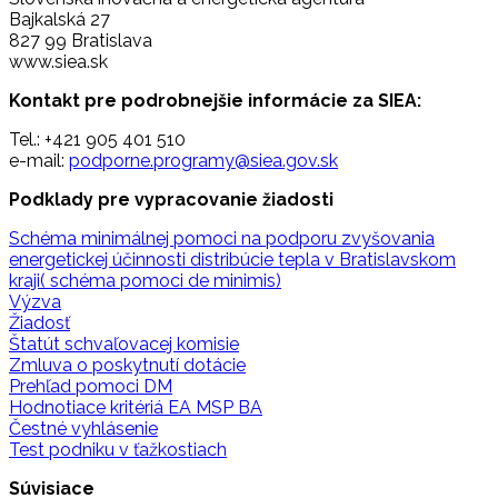
Bajkalská 27
827 99 Bratislava
www.siea.sk
Kontakt pre podrobnejšie informácie za SIEA:
Tel.: +421 905 401 510
e-mail:
podporne.programy@siea.gov.sk
Podklady pre vypracovanie žiadosti
Schéma minimálnej pomoci na podporu zvyšovania
energetickej účinnosti distribúcie tepla v Bratislavskom
kraji( schéma pomoci de minimis)
Výzva
Žiadosť
Štatút schvaľovacej komisie
Zmluva o poskytnutí dotácie
Prehľad pomoci DM
Hodnotiace kritériá EA MSP BA
Čestné vyhlásenie
Test podniku v ťažkostiach
Súvisiace