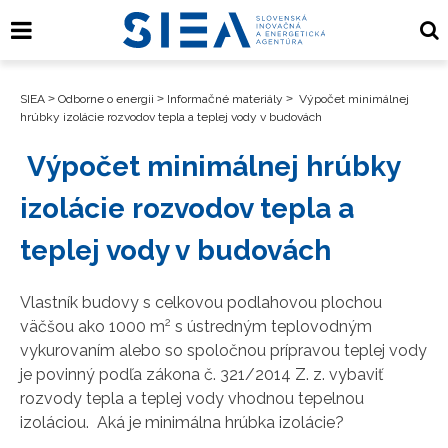
SIEA
>
Odborne o energii
>
Informačné materiály
>
Výpočet minimálnej
hrúbky izolácie rozvodov tepla a teplej vody v budovách
Výpočet minimálnej hrúbky
izolácie rozvodov tepla a
teplej vody v budovách
Vlastník budovy s celkovou podlahovou plochou
2
väčšou ako 1000 m
s ústredným teplovodným
vykurovaním alebo so spoločnou prípravou teplej vody
je povinný podľa zákona č. 321/2014 Z. z. vybaviť
rozvody tepla a teplej vody vhodnou tepelnou
izoláciou. Aká je minimálna hrúbka izolácie?