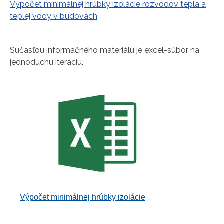
Výpočet minimálnej hrúbky izolácie rozvodov tepla a
teplej vody v budovách
Súčasťou informačného materiálu je excel-súbor na
jednoduchú iteráciu.
Výpočet minimálnej hrúbky izolácie