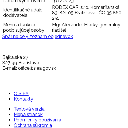
Dátum vyhotovenia
19.12.2023
RODEX CAR, s.r.o. Komárňanská
Identifikačné údaje
83, 821 05 Bratislava, IČO 35 860
dodávateľa
251
Meno a funkcia
Mgr. Alexander Hlatky, generálny
podpisujúcej osoby
riaditeľ
Späť na celý zoznam objednávok
Bajkalská 27
827 99 Bratislava
E-mail: office@siea.gov.sk
O SIEA
Kontakty
Textová verzia
Mapa stránok
Podmienky používania
Ochrana súkromia