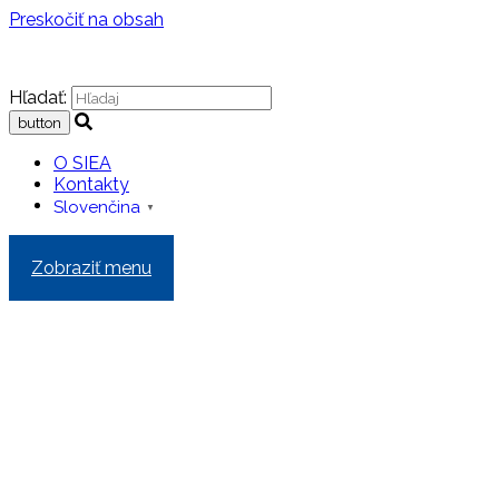
Preskočiť na obsah
Hľadať:
O SIEA
Kontakty
Slovenčina
▼
Zobraziť menu