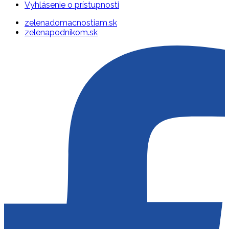
Vyhlásenie o prístupnosti
zelenadomacnostiam.sk
zelenapodnikom.sk