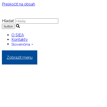
Preskočiť na obsah
Hľadať:
O SIEA
Kontakty
Slovenčina
▼
Zobraziť menu