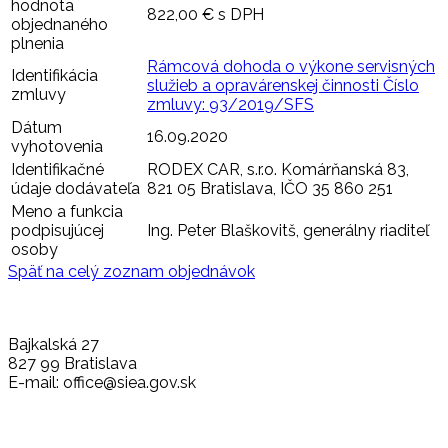
hodnota
822,00 € s DPH
objednaného
plnenia
Rámcová dohoda o výkone servisných
Identifikácia
služieb a opravárenskej činnosti Číslo
zmluvy
zmluvy: 93/2019/SFS
Dátum
16.09.2020
vyhotovenia
Identifikačné
RODEX CAR, s.r.o. Komárňanská 83,
údaje dodávateľa
821 05 Bratislava, IČO 35 860 251
Meno a funkcia
podpisujúcej
Ing. Peter Blaškovitš, generálny riaditeľ
osoby
Späť na celý zoznam objednávok
Bajkalská 27
827 99 Bratislava
E-mail: office@siea.gov.sk