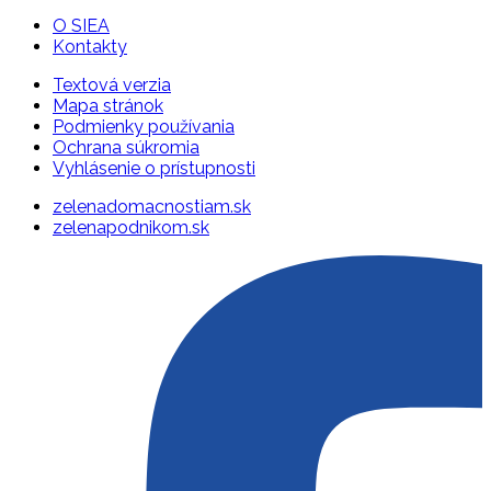
O SIEA
Kontakty
Textová verzia
Mapa stránok
Podmienky používania
Ochrana súkromia
Vyhlásenie o prístupnosti
zelenadomacnostiam.sk
zelenapodnikom.sk