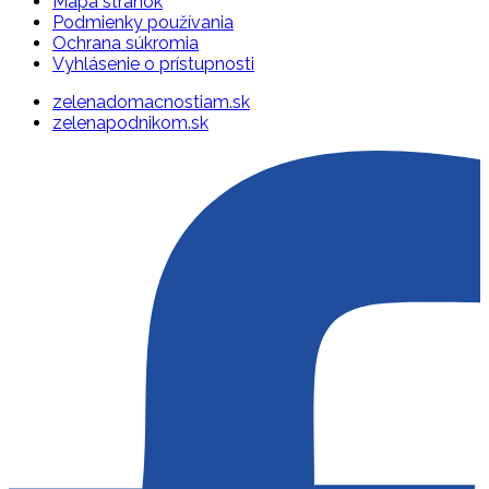
Mapa stránok
Podmienky používania
Ochrana súkromia
Vyhlásenie o prístupnosti
zelenadomacnostiam.sk
zelenapodnikom.sk