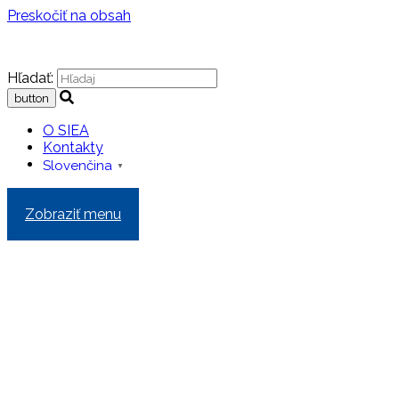
Preskočiť na obsah
Hľadať:
O SIEA
Kontakty
Slovenčina
▼
Zobraziť menu