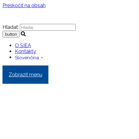
Preskočiť na obsah
Hľadať:
O SIEA
Kontakty
Slovenčina
▼
Zobraziť menu