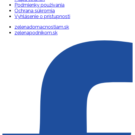
Podmienky používania
Ochrana súkromia
Vyhlásenie o prístupnosti
zelenadomacnostiam.sk
zelenapodnikom.sk