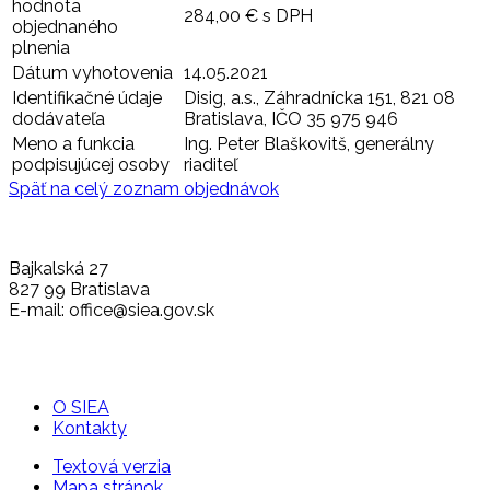
hodnota
284,00 € s DPH
objednaného
plnenia
Dátum vyhotovenia
14.05.2021
Identifikačné údaje
Disig, a.s., Záhradnícka 151, 821 08
dodávateľa
Bratislava, IČO 35 975 946
Meno a funkcia
Ing. Peter Blaškovitš, generálny
podpisujúcej osoby
riaditeľ
Späť na celý zoznam objednávok
Bajkalská 27
827 99 Bratislava
E-mail: office@siea.gov.sk
O SIEA
Kontakty
Textová verzia
Mapa stránok