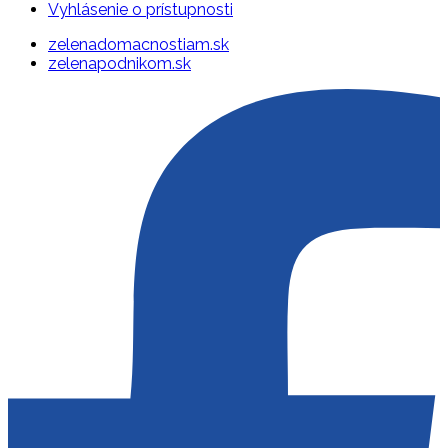
Vyhlásenie o prístupnosti
zelenadomacnostiam.sk
zelenapodnikom.sk