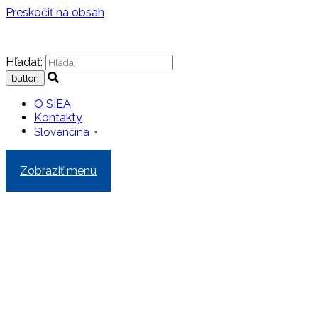
Preskočiť na obsah
Hľadať:
O SIEA
Kontakty
Slovenčina
▼
Zobraziť menu