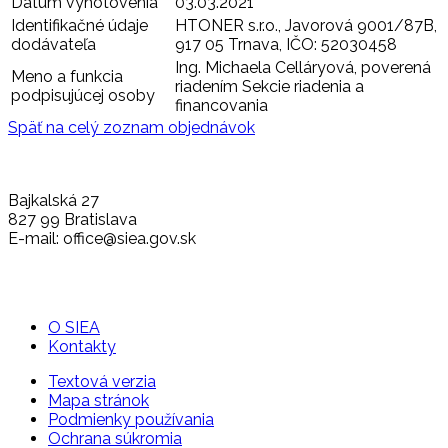
Dátum vyhotovenia
03.03.2021
Identifikačné údaje
HTONER s.r.o., Javorová 9001/87B,
dodávateľa
917 05 Trnava, IČO: 52030458
Ing. Michaela Celláryová, poverená
Meno a funkcia
riadením Sekcie riadenia a
podpisujúcej osoby
financovania
Späť na celý zoznam objednávok
Bajkalská 27
827 99 Bratislava
E-mail: office@siea.gov.sk
O SIEA
Kontakty
Textová verzia
Mapa stránok
Podmienky používania
Ochrana súkromia