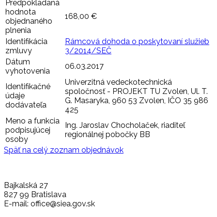
Predpokladaná
hodnota
168,00 €
objednaného
plnenia
Identifikácia
Rámcová dohoda o poskytovaní služieb
zmluvy
3/2014/SEČ
Dátum
06.03.2017
vyhotovenia
Univerzitná vedeckotechnická
Identifikačné
spoločnosť - PROJEKT TU Zvolen, Ul. T.
údaje
G. Masaryka, 960 53 Zvolen, IČO 35 986
dodávateľa
425
Meno a funkcia
Ing. Jaroslav Chocholaček, riaditeľ
podpisujúcej
regionálnej pobočky BB
osoby
Späť na celý zoznam objednávok
Bajkalská 27
827 99 Bratislava
E-mail: office@siea.gov.sk