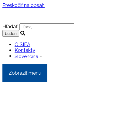
Preskočiť na obsah
Hľadať:
O SIEA
Kontakty
Slovenčina
▼
Zobraziť menu