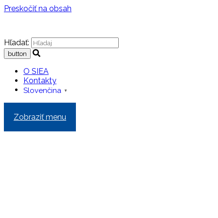
Preskočiť na obsah
Hľadať:
O SIEA
Kontakty
Slovenčina
▼
Zobraziť menu