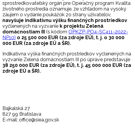
sprostredkovateľský orgán pre Operačný program Kvalita
životného prostredia oznamuje, že vzhľadom na vysoký
záujem o vydanie poukážok zo strany užívateľov,
navyšuje indikatívnu výšku finančných prostriedkov
vyčlenených na vyzvanie
k projektu Zelená
domácnostiam III
(s kódom
OPKZP-PO4-SC411-2022-
NP10)
o 25 500 000 EUR (za zdroje EÚ), t. j. o 30 000
000 EUR (za zdroje EÚ a ŠR).
Indikatívna výška finančných prostriedkov vyčlenených na
vyzvanie Zelená domácnostiam III po úprave predstavuje
38 250 000 EUR (za zdroje EÚ)
, t. j. 45 000 000 EUR (za
zdroje EÚ a ŠR).
Bajkalská 27
827 99 Bratislava
E-mail: office@siea.gov.sk