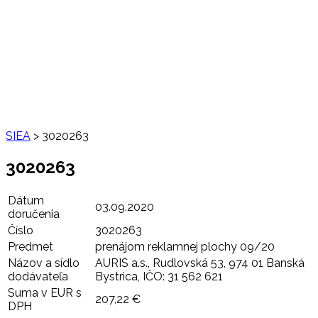
SIEA
>
3020263
3020263
Dátum
03.09.2020
doručenia
Číslo
3020263
Predmet
prenájom reklamnej plochy 09/20
Názov a sídlo
AURIS a.s., Rudlovská 53, 974 01 Banská
dodávateľa
Bystrica, IČO: 31 562 621
Suma v EUR s
207,22 €
DPH