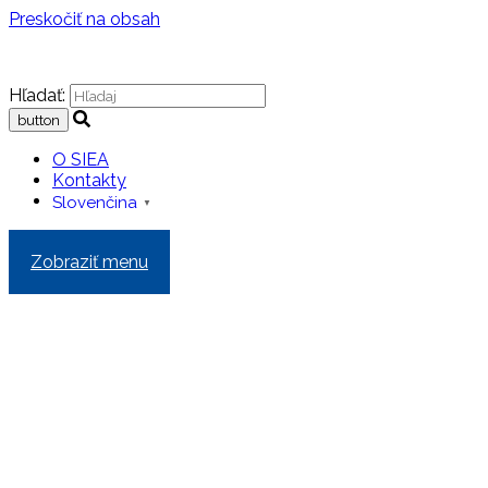
Preskočiť na obsah
Hľadať:
O SIEA
Kontakty
Slovenčina
▼
Zobraziť menu