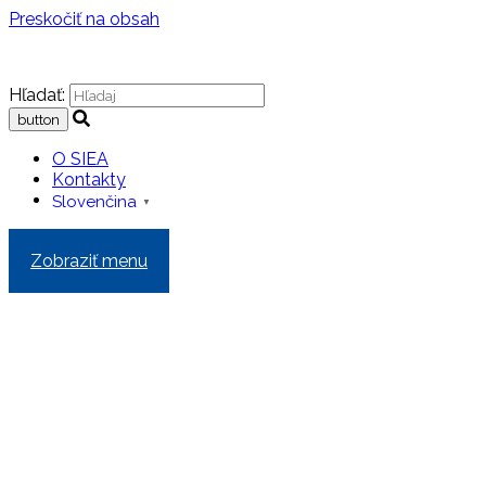
Preskočiť na obsah
Hľadať:
O SIEA
Kontakty
Slovenčina
▼
Zobraziť menu