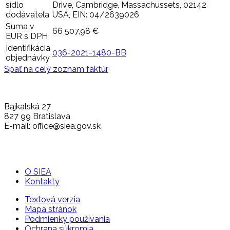
sídlo
Drive, Cambridge, Massachussets, 02142
dodávateľa
USA, EIN: 04/2639026
Suma v
66 507,98 €
EUR s DPH
Identifikácia
036-2021-1480-BB
objednávky
Späť na celý zoznam faktúr
Bajkalská 27
827 99 Bratislava
E-mail: office@siea.gov.sk
O SIEA
Kontakty
Textová verzia
Mapa stránok
Podmienky používania
Ochrana súkromia