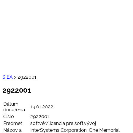
SIEA
>
2922001
2922001
Dátum
19.01.2022
doručenia
Číslo
2922001
Predmet
softvér/licencia pre soft.vývoj
Názov a
InterSystems Corporation, One Memorial