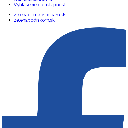
Vyhlásenie o prístupnosti
zelenadomacnostiam.sk
zelenapodnikom.sk