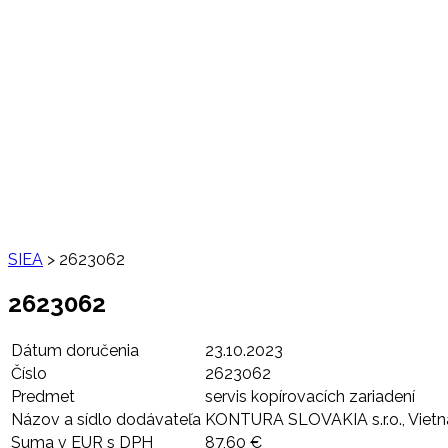
SIEA
>
2623062
2623062
Dátum doručenia
23.10.2023
Číslo
2623062
Predmet
servis kopírovacích zariadení
Názov a sídlo dodávateľa
KONTURA SLOVAKIA s.r.o., Vietna
Suma v EUR s DPH
87,60 €