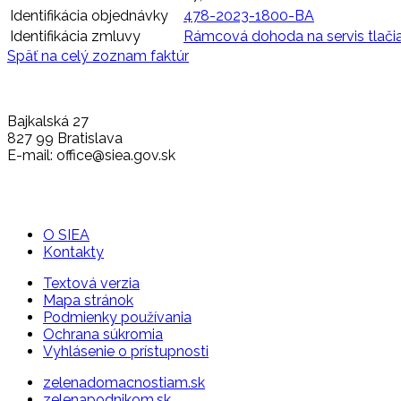
Identifikácia objednávky
478-2023-1800-BA
Identifikácia zmluvy
Rámcová dohoda na servis tlačia
Späť na celý zoznam faktúr
Bajkalská 27
827 99 Bratislava
E-mail: office@siea.gov.sk
O SIEA
Kontakty
Textová verzia
Mapa stránok
Podmienky používania
Ochrana súkromia
Vyhlásenie o prístupnosti
zelenadomacnostiam.sk
zelenapodnikom.sk