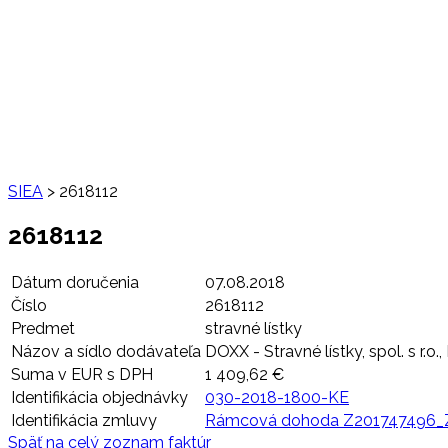
SIEA
>
2618112
2618112
Dátum doručenia
07.08.2018
Číslo
2618112
Predmet
stravné lístky
Názov a sídlo dodávateľa
DOXX - Stravné lístky, spol. s r.o
Suma v EUR s DPH
1 409,62 €
Identifikácia objednávky
030-2018-1800-KE
Identifikácia zmluvy
Rámcová dohoda Z201747496_
Späť na celý zoznam faktúr