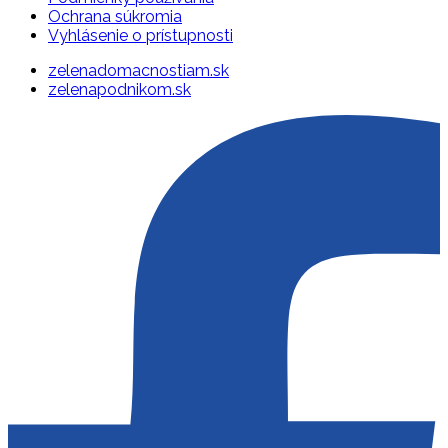
Ochrana súkromia
Vyhlásenie o prístupnosti
zelenadomacnostiam.sk
zelenapodnikom.sk