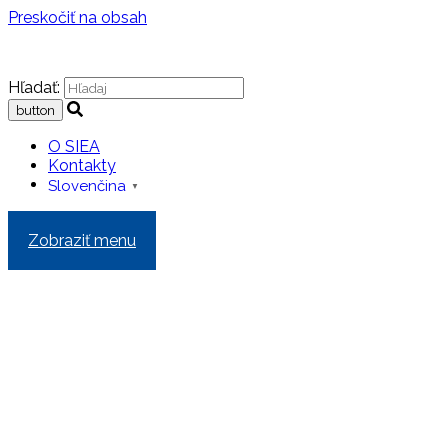
Preskočiť na obsah
Hľadať:
O SIEA
Kontakty
Slovenčina
▼
Zobraziť menu