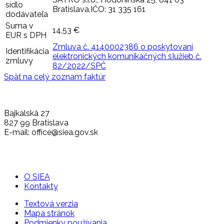
sídlo
Bratislava,IČO: 31 335 161
dodávateľa
Suma v
14,53 €
EUR s DPH
Zmluva č. 4140002386 o poskytovaní
Identifikácia
elektronických komunikačných sIužieb č.
zmluvy
82/2022/SPČ
Späť na celý zoznam faktúr
Bajkalská 27
827 99 Bratislava
E-mail: office@siea.gov.sk
O SIEA
Kontakty
Textová verzia
Mapa stránok
Podmienky používania