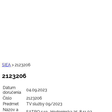
SIEA
>
2123206
2123206
Dátum
04.09.2023
doručenia
Číslo
2123206
Predmet
TV služby 09/2023
Názov a
SATRO s.r.o., Hodonínska 25, 841 03