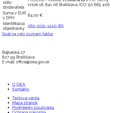
sídlo
vŕšok 18, 841 06 Bratislava, IČO: 50 685 406
dodávateľa
Suma v EUR
84,00 €
s DPH
Identifikácia
062-2021-1240-BA
objednávky
Späť na celý zoznam faktúr
Bajkalská 27
827 99 Bratislava
E-mail: office@siea.gov.sk
O SIEA
Kontakty
Textová verzia
Mapa stránok
Podmienky používania
Ochrana súkromia