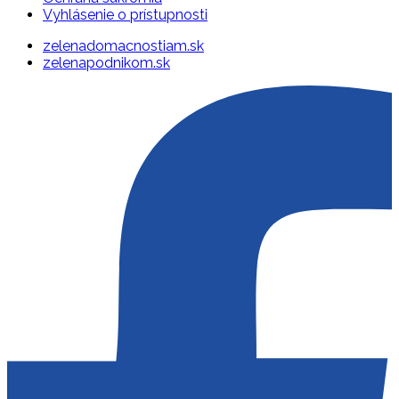
Vyhlásenie o prístupnosti
zelenadomacnostiam.sk
zelenapodnikom.sk