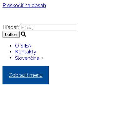
Preskočiť na obsah
Hľadať:
O SIEA
Kontakty
Slovenčina
▼
Zobraziť menu