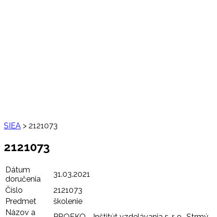
SIEA
>
2121073
2121073
Dátum
31.03.2021
doručenia
Číslo
2121073
Predmet
školenie
Názov a
PROEKO - Inštitút vzdelávania s. r. o., Strmý