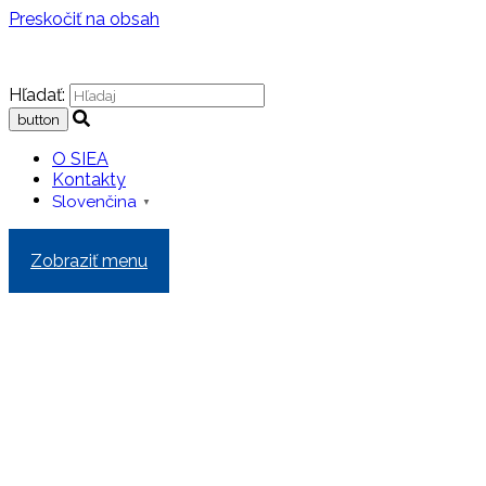
Preskočiť na obsah
Hľadať:
O SIEA
Kontakty
Slovenčina
▼
Zobraziť menu