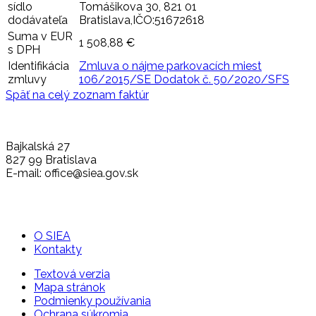
sídlo
Tomášikova 30, 821 01
dodávateľa
Bratislava,IČO:51672618
Suma v EUR
1 508,88 €
s DPH
Identifikácia
Zmluva o nájme parkovacích miest
zmluvy
106/2015/SE Dodatok č. 50/2020/SFS
Späť na celý zoznam faktúr
Bajkalská 27
827 99 Bratislava
E-mail: office@siea.gov.sk
O SIEA
Kontakty
Textová verzia
Mapa stránok
Podmienky používania
Ochrana súkromia