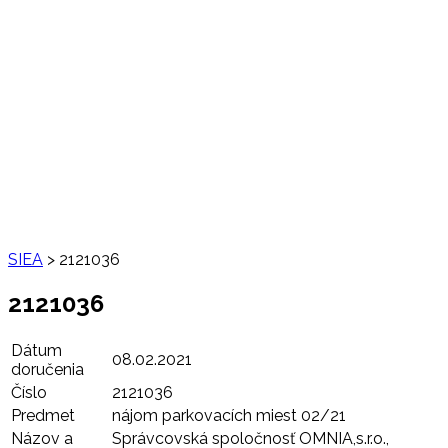
SIEA
>
2121036
2121036
Dátum
08.02.2021
doručenia
Číslo
2121036
Predmet
nájom parkovacích miest 02/21
Názov a
Správcovská spoločnosť OMNIA,s.r.o.,