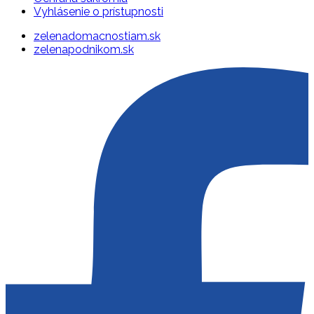
Vyhlásenie o prístupnosti
zelenadomacnostiam.sk
zelenapodnikom.sk