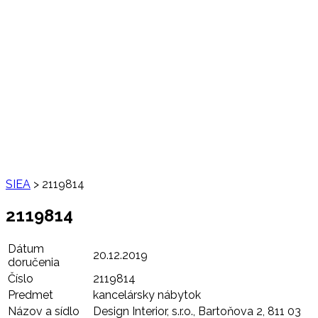
SIEA
>
2119814
2119814
Dátum
20.12.2019
doručenia
Číslo
2119814
Predmet
kancelársky nábytok
Názov a sídlo
Design Interior, s.r.o., Bartoňova 2, 811 03