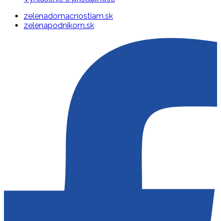
zelenadomacnostiam.sk
zelenapodnikom.sk