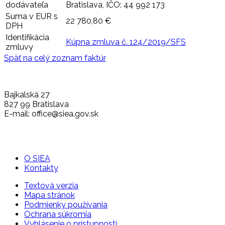
dodávateľa
Bratislava, IČO: 44 992 173
Suma v EUR s
22 780,80 €
DPH
Identifikácia
Kúpna zmluva č. 124/2019/SFS
zmluvy
Späť na celý zoznam faktúr
Bajkalská 27
827 99 Bratislava
E-mail: office@siea.gov.sk
O SIEA
Kontakty
Textová verzia
Mapa stránok
Podmienky používania
Ochrana súkromia
Vyhlásenie o prístupnosti