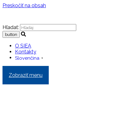
Preskočiť na obsah
Hľadať:
O SIEA
Kontakty
Slovenčina
▼
Zobraziť menu