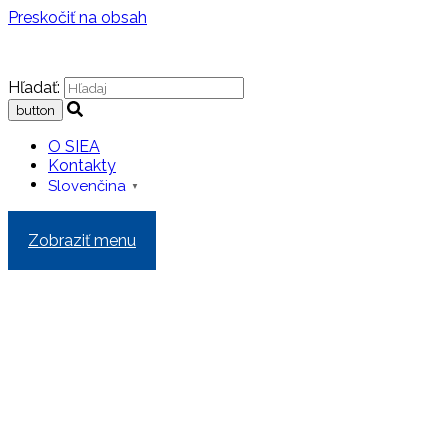
Preskočiť na obsah
Hľadať:
O SIEA
Kontakty
Slovenčina
▼
Zobraziť menu