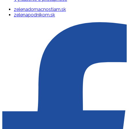
zelenadomacnostiam.sk
zelenapodnikom.sk