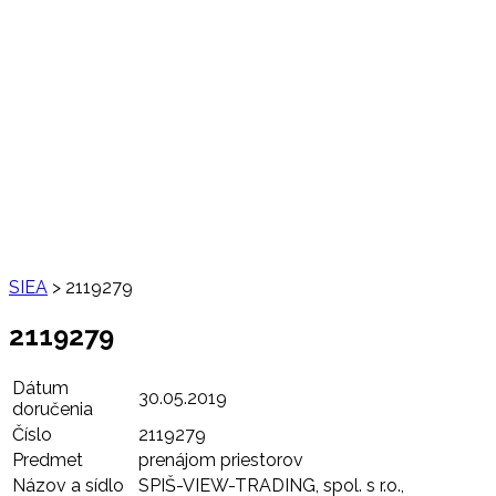
SIEA
>
2119279
2119279
Dátum
30.05.2019
doručenia
Číslo
2119279
Predmet
prenájom priestorov
Názov a sídlo
SPIŠ-VIEW-TRADING, spol. s r.o.,