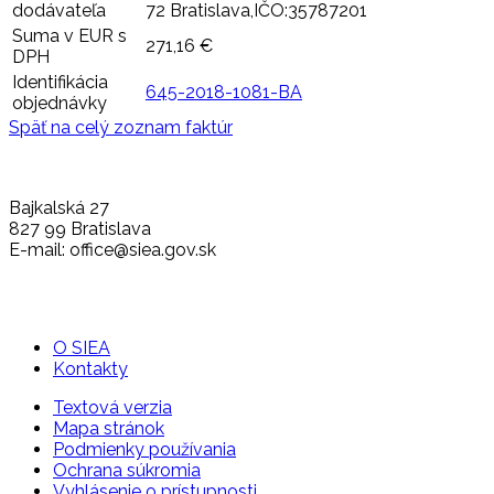
dodávateľa
72 Bratislava,IČO:35787201
Suma v EUR s
271,16 €
DPH
Identifikácia
645-2018-1081-BA
objednávky
Späť na celý zoznam faktúr
Bajkalská 27
827 99 Bratislava
E-mail: office@siea.gov.sk
O SIEA
Kontakty
Textová verzia
Mapa stránok
Podmienky používania
Ochrana súkromia
Vyhlásenie o prístupnosti