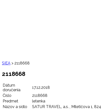
SIEA
>
2118668
2118668
Dátum
17.12.2018
doručenia
Číslo
2118668
Predmet
letenka
Názov a sídlo
SATUR TRAVEL, a.s. , Miletičova 1, 824