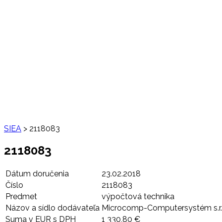
SIEA
>
2118083
2118083
Dátum doručenia
23.02.2018
Číslo
2118083
Predmet
výpočtová technika
Názov a sídlo dodávateľa
Microcomp-Computersystém s.r.o.
Suma v EUR s DPH
1 330,80 €