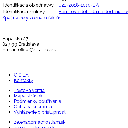
Identifikácia objednávky
022-2018-1010-BA
Identifikácia zmluvy
Rámcová dohoda na dodanie to
Späť na celý zoznam faktúr
Bajkalská 27
827 99 Bratislava
E-mail: office@siea.gov.sk
O SIEA
Kontakty
Textová verzia
Mapa stránok
Podmienky používania
Ochrana súkromia
Vyhlásenie o prístupnosti
zelenadomacnostiam.sk
zelenapodnikom.sk