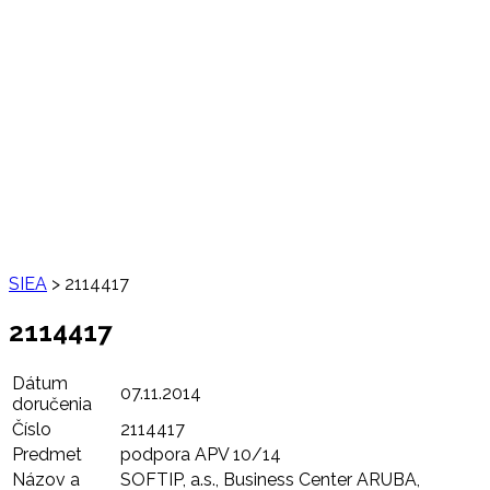
SIEA
>
2114417
2114417
Dátum
07.11.2014
doručenia
Číslo
2114417
Predmet
podpora APV 10/14
Názov a
SOFTIP, a.s., Business Center ARUBA,