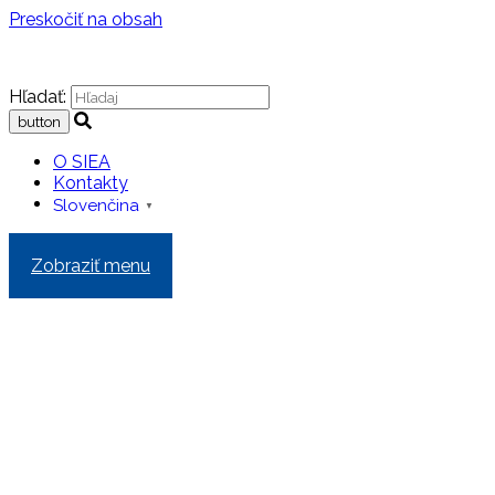
Preskočiť na obsah
Hľadať:
O SIEA
Kontakty
Slovenčina
▼
Zobraziť menu