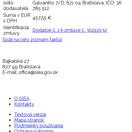
sídlo
Galvaniho 7/D, 821 04 Bratislava, IČO: 36
dodávateľa
785 512
Suma v EUR
457,55 €
s DPH
Identifikácia
Dodatok č. 1 k zmluve č. 30210132
zmluvy
Späť na celý zoznam faktúr
Bajkalská 27
827 99 Bratislava
E-mail: office@siea.gov.sk
O SIEA
Kontakty
Textová verzia
Mapa stránok
Podmienky používania
Ochrana súkromia