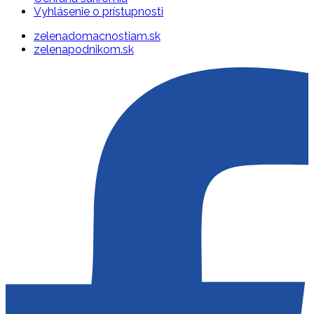
Vyhlásenie o prístupnosti
zelenadomacnostiam.sk
zelenapodnikom.sk