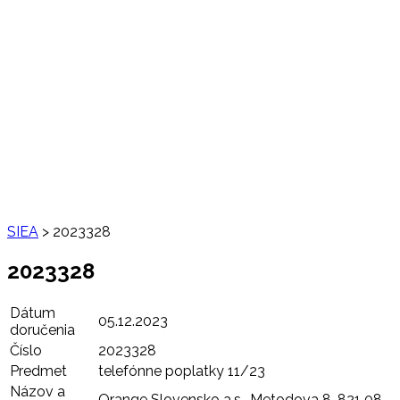
SIEA
>
2023328
2023328
Dátum
05.12.2023
doručenia
Číslo
2023328
Predmet
telefónne poplatky 11/23
Názov a
Orange Slovensko a.s., Metodova 8, 821 08