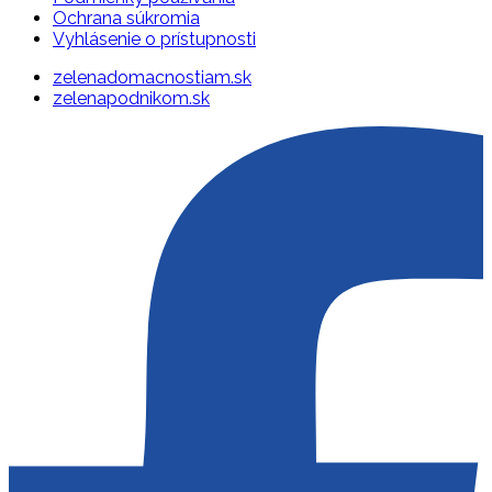
Ochrana súkromia
Vyhlásenie o prístupnosti
zelenadomacnostiam.sk
zelenapodnikom.sk