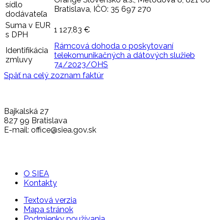
sídlo
Bratislava, IČO: 35 697 270
dodávateľa
Suma v EUR
1 127,83 €
s DPH
Rámcová dohoda o poskytovaní
Identifikácia
telekomunikačných a dátových služieb
zmluvy
74/2023/OHS
Späť na celý zoznam faktúr
Bajkalská 27
827 99 Bratislava
E-mail: office@siea.gov.sk
O SIEA
Kontakty
Textová verzia
Mapa stránok
Podmienky používania