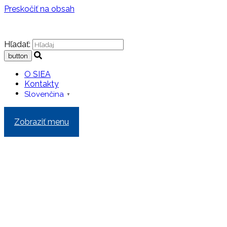
Preskočiť na obsah
Hľadať:
O SIEA
Kontakty
Slovenčina
▼
Zobraziť menu