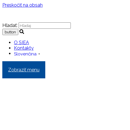
Preskočiť na obsah
Hľadať:
O SIEA
Kontakty
Slovenčina
▼
Zobraziť menu