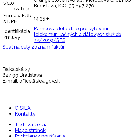
sídlo
Bratislava, IČO: 35 697 270
dodávateľa
Suma v EUR
14,35 €
s DPH
Rámcová dohoda o poskytovaní
Identifikácia
telekomunikačných a dátových služieb
zmluvy
72/2019/SFS
Späť na celý zoznam faktúr
Bajkalská 27
827 99 Bratislava
E-mail: office@siea.gov.sk
O SIEA
Kontakty
Textová verzia
Mapa stránok
Podmienky používania