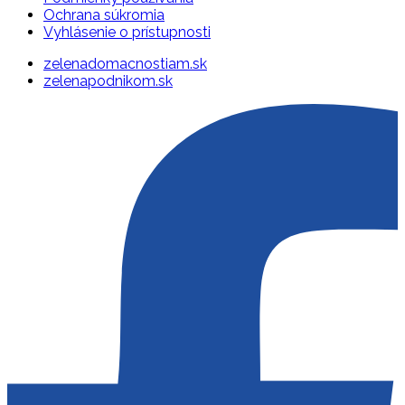
Ochrana súkromia
Vyhlásenie o prístupnosti
zelenadomacnostiam.sk
zelenapodnikom.sk