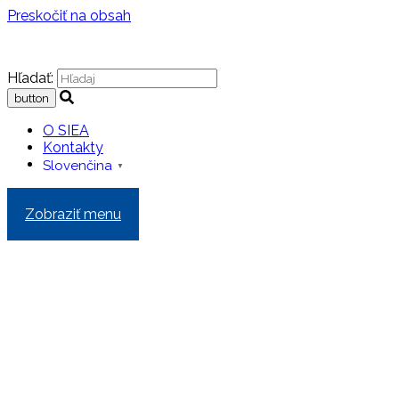
Preskočiť na obsah
Hľadať:
O SIEA
Kontakty
Slovenčina
▼
Zobraziť menu