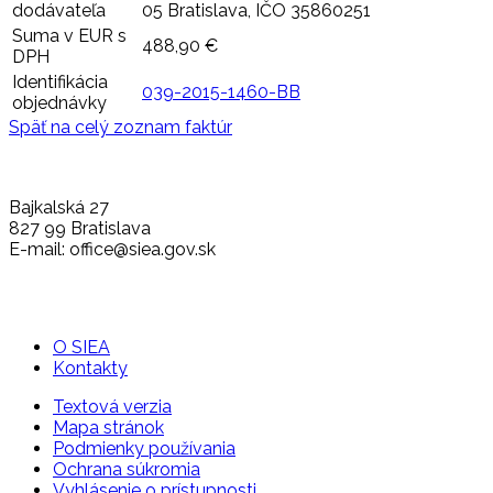
dodávateľa
05 Bratislava, IČO 35860251
Suma v EUR s
488,90 €
DPH
Identifikácia
039-2015-1460-BB
objednávky
Späť na celý zoznam faktúr
Bajkalská 27
827 99 Bratislava
E-mail: office@siea.gov.sk
O SIEA
Kontakty
Textová verzia
Mapa stránok
Podmienky používania
Ochrana súkromia
Vyhlásenie o prístupnosti