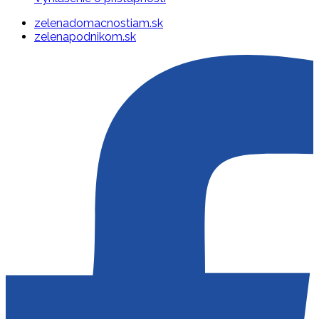
zelenadomacnostiam.sk
zelenapodnikom.sk