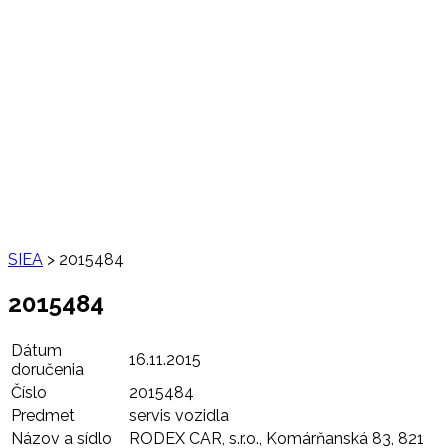
SIEA
>
2015484
2015484
Dátum
16.11.2015
doručenia
Číslo
2015484
Predmet
servis vozidla
Názov a sídlo
RODEX CAR, s.r.o., Komárňanská 83, 821