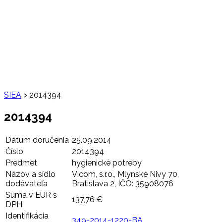
SIEA
>
2014394
2014394
Dátum doručenia
25.09.2014
Číslo
2014394
Predmet
hygienické potreby
Názov a sídlo
Vicom, s.r.o., Mlynské Nivy 70,
dodávateľa
Bratislava 2, IČO: 35908076
Suma v EUR s
137,76 €
DPH
Identifikácia
349-2014-1220-BA