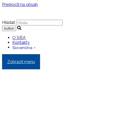
Preskočiť na obsah
Hľadať:
O SIEA
Kontakty
Slovenčina
▼
Zobraziť menu