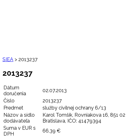
SIEA
>
2013237
2013237
Dátum
02.07.2013
doručenia
Číslo
2013237
Predmet
služby civilnej ochrany 6/13
Názov a sídlo
Karol Tomšík, Rovniakova 16, 851 02
dodávateľa
Bratislava, IČO: 41479394
Suma v EUR s
66,39 €
DPH