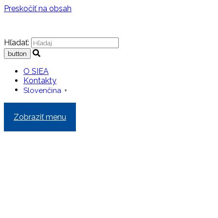
Preskočiť na obsah
Hľadať:
O SIEA
Kontakty
Slovenčina
▼
Zobraziť menu