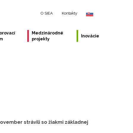
O SIEA
Kontakty
orovací
Medzinárodné
Inovácie
ém
projekty
november strávili so žiakmi základnej