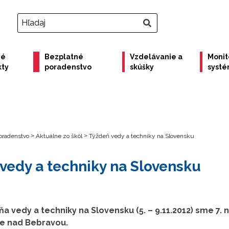
né
Bezplatné
Vzdelávanie a
Monit
kty
poradenstvo
skúšky
syst
oradenstvo
>
Aktuálne zo škôl
>
Týždeň vedy a techniky na Slovensku
vedy a techniky na Slovensku
a vedy a techniky na Slovensku (5. – 9.11.2012) sme 7. 
ine nad Bebravou.