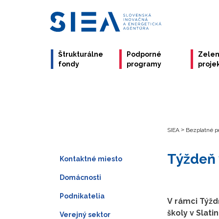
Štrukturálne
Podporné
Zele
fondy
programy
proje
SIEA
>
Bezplatné p
Týždeň 
Kontaktné miesto
Domácnosti
Podnikatelia
V rámci Týždň
školy v Slat
Verejný sektor