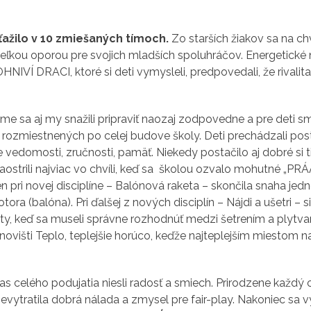
ťažilo v 10 zmiešaných tímoch.
Zo starších žiakov sa na chvíľ
 veľkou oporou pre svojich mladších spoluhráčov. Energetic
HNIVÍ DRACI, ktoré si deti vymysleli, predpovedali, že rivalit
me sa aj my snažili pripraviť naozaj zodpovedne a pre deti sm
 rozmiestnených po celej budove školy. Deti prechádzali postu
e vedomosti, zručnosti, pamäť. Niekedy postačilo aj dobré si tip
ostrili najviac vo chvíli, keď sa školou ozvalo mohutné „PRÁ
en pri novej disciplíne – Balónová raketa – skončila snaha j
ora (balóna). Pri ďalšej z nových disciplín – Nájdi a ušetri – s
y, keď sa museli správne rozhodnúť medzi šetrením a plytvan
novišti Teplo, teplejšie horúco, keďže najteplejším miestom n
s celého podujatia niesli radosť a smiech. Prirodzene každý ch
 nevytratila dobrá nálada a zmysel pre fair-play. Nakoniec sa 