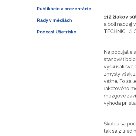
Publikácie a prezentácie
112 žiakov sú
Rady v médiách
a boli naozaj
TECHNICI, či O
Podcast Ušetrisko
Na podujatie s
stanovíšť bolo
vyskúšali svoj
zmysly však za
vážne. To sa l
raketového mot
mozgové závit
výhoda pri sta
Školou sa poča
tak sa z tried