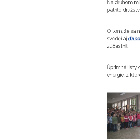
Na druhom mie
patrilo družst
O tom, že sa 
svedčí aj
ďako
zúčastnili.
Úprimné listy 
energie, z kto