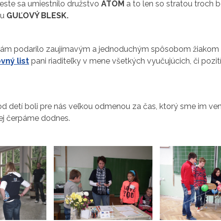
ste sa umiestnilo družstvo
ATÓM
a to len so stratou troch 
vu
GUĽOVÝ BLESK.
nám podarilo zaujímavým a jednoduchým spôsobom žiakom u
vný list
pani riaditeľky v mene všetkých vyučujúcich, či pozití
od detí boli pre nás veľkou odmenou za čas, ktorý sme im veno
rej čerpáme dodnes.