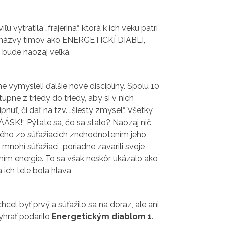
u vytratila „frajerina“, ktorá k ich veku patrí
ké názvy tímov ako ENERGETICKÍ DIABLI,
a bude naozaj veľká.
e vymysleli ďalšie nové disciplíny. Spolu 10
pne z triedy do triedy, aby si v nich
núť, či dať na tzv. „šiesty zmysel“. Všetky
ÁÁSK!“ Pýtate sa, čo sa stalo? Naozaj nič
edného zo súťažiacich znehodnotením jeho
i mnohí súťažiaci poriadne zavarili svoje
ím energie. To sa však neskôr ukázalo ako
a ich tele bola hlava
cel byť prvý a súťažilo sa na doraz, ale ani
vyhrať podarilo
Energetickým diablom 1
.