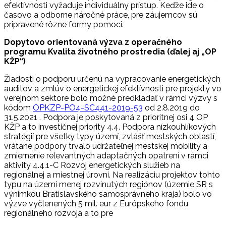
efektívnosti vyžaduje individuálny prístup. Keďže ide o
časovo a odborne náročné práce, pre záujemcov sú
pripravené rôzne formy pomoci.
Dopytovo orientovaná výzva z operačného
programu Kvalita životného prostredia (ďalej aj „OP
KŽP“)
Žiadosti o podporu určenú na vypracovanie energetických
auditov a zmlúv o energetickej efektívnosti pre projekty vo
verejnom sektore bolo možné predkladať v rámci výzvy s
kódom
OPKZP-PO4-SC441-2019-53
od 2.8.2019 do
31.5.2021 . Podpora je poskytovaná z prioritnej osi 4 OP
KŽP a to investičnej priority 4.4. Podpora nízkouhlíkových
stratégií pre všetky typy území, zvlášť mestských oblastí,
vrátane podpory trvalo udržateľnej mestskej mobility a
zmiernenie relevantných adaptačných opatrení v rámci
aktivity 4.4.1-C Rozvoj energetických služieb na
regionálnej a miestnej úrovni. Na realizáciu projektov tohto
typu na území menej rozvinutých regiónov (územie SR s
výnimkou Bratislavského samosprávneho kraja) bolo vo
výzve vyčlenených 5 mil. eur z Európskeho fondu
regionálneho rozvoja a to pre