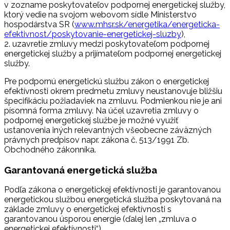
v zozname poskytovateľov podpornej energetickej služby,
ktorý vedie na svojom webovom sídle Ministerstvo
hospodárstva SR (
www.mhsr.sk/energetika/energeticka-
efektivnost/poskytovanie-energetickej-sluzby
),
2. uzavretie zmluvy medzi poskytovateľom podpornej
energetickej služby a prijímateľom podpornej energetickej
služby.
Pre podpornú energetickú službu zákon o energetickej
efektívnosti okrem predmetu zmluvy neustanovuje bližšiu
špecifikáciu požiadaviek na zmluvu. Podmienkou nie je ani
písomná forma zmluvy. Na účel uzavretia zmluvy o
podpornej energetickej službe je možné využiť
ustanovenia iných relevantných všeobecne záväzných
právnych predpisov napr. zákona č. 513/1991 Zb.
Obchodného zákonníka.
Garantovaná energetická služba
Podľa zákona o energetickej efektívnosti je garantovanou
energetickou službou energetická služba poskytovaná na
základe zmluvy o energetickej efektívnosti s
garantovanou úsporou energie (ďalej len „zmluva o
energetickej efektívnosti“).