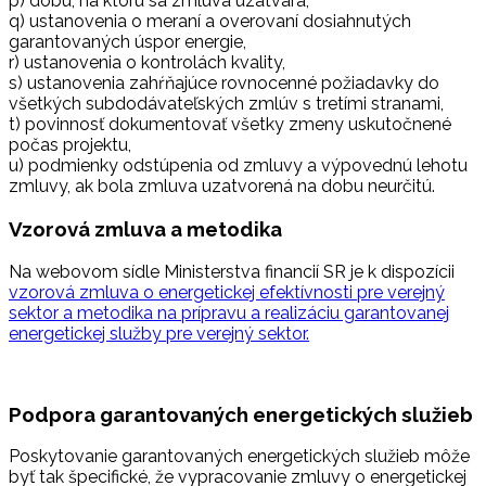
p) dobu, na ktorú sa zmluva uzatvára,
q) ustanovenia o meraní a overovaní dosiahnutých
garantovaných úspor energie,
r) ustanovenia o kontrolách kvality,
s) ustanovenia zahŕňajúce rovnocenné požiadavky do
všetkých subdodávateľských zmlúv s tretími stranami,
t) povinnosť dokumentovať všetky zmeny uskutočnené
počas projektu,
u) podmienky odstúpenia od zmluvy a výpovednú lehotu
zmluvy, ak bola zmluva uzatvorená na dobu neurčitú.
Vzorová zmluva a metodika
Na webovom sídle Ministerstva financií SR je k dispozícii
vzorová zmluva o energetickej efektívnosti pre verejný
sektor a metodika na prípravu a realizáciu garantovanej
energetickej služby pre verejný sektor.
Podpora garantovaných energetických služieb
Poskytovanie garantovaných energetických služieb môže
byť tak špecifické, že vypracovanie zmluvy o energetickej