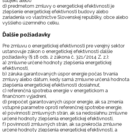
subjekt alebo
d) predmetom zmluvy o energetickej efektívnosti je
zlepšenie energetickej efektívnosti budovy alebo
zariadenia vo vlastníctve Slovenskej republiky, obce alebo
vyššieho územného celku.
Ďalšie požiadavky
Pre zmluvu o energetickej efektívnosti pre verejný sektor
ustanovuje zákon o energetickej efektívnosti ďalšie
požiadavky (§ 18 ods. 2 zákona č. 321/2014 Z. z.):
a) zmluvne určené hodnoty zlepšenia energetickej
efektívnosti,
b) záruka garantovaných úspor energie počas trvania
zmluvy alebo dátum, kedy samá zmluvne určená hodnota
zlepšenia energetickej efektívnosti dosiahnuť,
c) referenčná spotreba energie v energetickom a
finančnom vyjadrení,
d) prepočet garantovaných úspor energie, ak sa zmenia
vstupné parametre oproti referenčnej spotrebe energie,
e) povinnosti zmluvných strán, ak sa nedosiahnu zmluvne
určené hodnoty zlepšenia energetickej efektívnosti,
f) povinnosti zmluvných strán, ak sa prekročia zmluvne
určené hodnoty zlepšenia energetickej efektívnosti, a