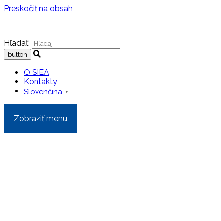
Preskočiť na obsah
Hľadať:
O SIEA
Kontakty
Slovenčina
▼
Zobraziť menu