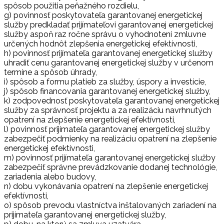
spôsob použitia peňažného rozdielu,
g) povinnosť poskytovateľa garantovanej energetickej
služby predkladať prijímateľovi garantovanej energetickej
služby aspoň raz ročne správu o vyhodnotení zmluvne
určených hodnôt zlepšenia energetickej efektívnosti,
h) povinnosť prijímateľa garantovanej energetickej služby
uhradiť cenu garantovanej energetickej služby v určenom
termíne a spôsob úhrady,
i) spôsob a formu platieb za služby, úspory a investície,
j) spôsob financovania garantovanej energetickej služby,
k) zodpovednosť poskytovateľa garantovanej energetickej
služby za správnosť projektu a za realizáciu navrhnutých
opatrení na zlepšenie energetickej efektívnosti,
l) povinnosť prijímateľa garantovanej energetickej služby
zabezpečiť podmienky na realizáciu opatrení na zlepšenie
energetickej efektívnosti,
m) povinnosť prijímateľa garantovanej energetickej služby
zabezpečiť správne prevádzkovanie dodanej technológie,
zariadenia alebo budovy,
n) dobu vykonávania opatrení na zlepšenie energetickej
efektívnosti,
o) spôsob prevodu vlastníctva inštalovaných zariadení na
prijímateľa garantovanej energetickej služby,