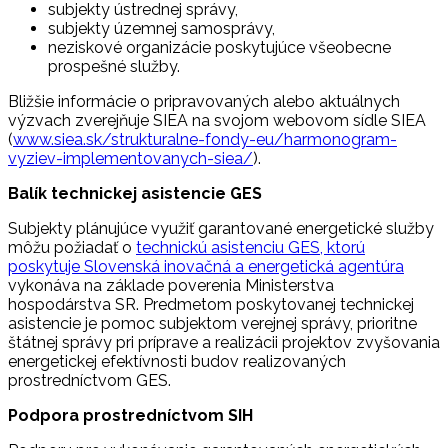
subjekty ústrednej správy,
subjekty územnej samosprávy,
neziskové organizácie poskytujúce všeobecne
prospešné služby.
Bližšie informácie o pripravovaných alebo aktuálnych
výzvach zverejňuje SIEA na svojom webovom sídle SIEA
(
www.siea.sk/strukturalne-fondy-eu/harmonogram-
vyziev-implementovanych-siea/
).
Balík technickej asistencie GES
Subjekty plánujúce využiť garantované energetické služby
môžu požiadať o
technickú asistenciu GES, ktorú
poskytuje Slovenská inovačná a energetická agentúra
vykonáva na základe poverenia Ministerstva
hospodárstva SR. Predmetom poskytovanej technickej
asistencie je pomoc subjektom verejnej správy, prioritne
štátnej správy pri príprave a realizácii projektov zvyšovania
energetickej efektívnosti budov realizovaných
prostredníctvom GES.
Podpora prostredníctvom SIH