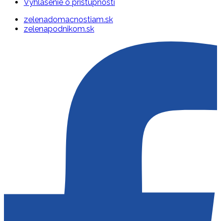
Vyhlásenie o prístupnosti
zelenadomacnostiam.sk
zelenapodnikom.sk