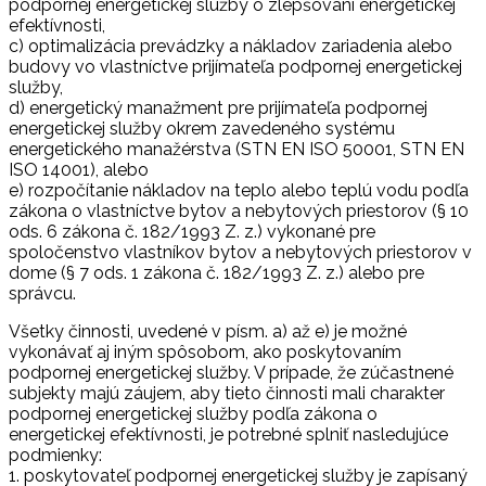
podpornej energetickej služby o zlepšovaní energetickej
efektívnosti,
c) optimalizácia prevádzky a nákladov zariadenia alebo
budovy vo vlastníctve prijímateľa podpornej energetickej
služby,
d) energetický manažment pre prijímateľa podpornej
energetickej služby okrem zavedeného systému
energetického manažérstva (STN EN ISO 50001, STN EN
ISO 14001), alebo
e) rozpočítanie nákladov na teplo alebo teplú vodu podľa
zákona o vlastníctve bytov a nebytových priestorov (§ 10
ods. 6 zákona č. 182/1993 Z. z.) vykonané pre
spoločenstvo vlastníkov bytov a nebytových priestorov v
dome (§ 7 ods. 1 zákona č. 182/1993 Z. z.) alebo pre
správcu.
Všetky činnosti, uvedené v písm. a) až e) je možné
vykonávať aj iným spôsobom, ako poskytovaním
podpornej energetickej služby. V prípade, že zúčastnené
subjekty majú záujem, aby tieto činnosti mali charakter
podpornej energetickej služby podľa zákona o
energetickej efektívnosti, je potrebné splniť nasledujúce
podmienky:
1. poskytovateľ podpornej energetickej služby je zapísaný