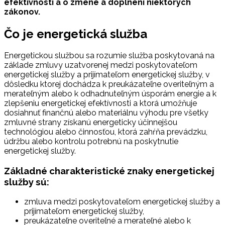
efektívnosti a o zmene a doplnení niektorých
zákonov.
Čo je energetická služba
Energetickou službou sa rozumie služba poskytovaná na
základe zmluvy uzatvorenej medzi poskytovateľom
energetickej služby a prijímateľom energetickej služby, v
dôsledku ktorej dochádza k preukázateľne overiteľným a
merateľným alebo k odhadnuteľným úsporám energie a k
zlepšeniu energetickej efektívnosti a ktorá umožňuje
dosiahnuť finančnú alebo materiálnu výhodu pre všetky
zmluvné strany získanú energeticky účinnejšou
technológiou alebo činnosťou, ktorá zahŕňa prevádzku,
údržbu alebo kontrolu potrebnú na poskytnutie
energetickej služby.
Základné charakteristické znaky energetickej
služby sú:
zmluva medzi poskytovateľom energetickej služby a
prijímateľom energetickej služby,
preukázateľne overiteľné a merateľné alebo k