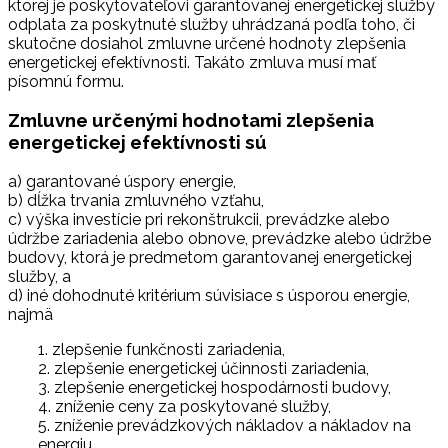
ktorej je poskytovateľovi garantovanej energetickej služby
odplata za poskytnuté služby uhrádzaná podľa toho, či
skutočne dosiahol zmluvne určené hodnoty zlepšenia
energetickej efektívnosti. Takáto zmluva musí mať
písomnú formu.
Zmluvne určenými hodnotami zlepšenia
energetickej efektívnosti sú
a) garantované úspory energie,
b) dĺžka trvania zmluvného vzťahu,
c) výška investície pri rekonštrukcii, prevádzke alebo
údržbe zariadenia alebo obnove, prevádzke alebo údržbe
budovy, ktorá je predmetom garantovanej energetickej
služby, a
d) iné dohodnuté kritérium súvisiace s úsporou energie,
najmä
1. zlepšenie funkčnosti zariadenia,
2. zlepšenie energetickej účinnosti zariadenia,
3. zlepšenie energetickej hospodárnosti budovy,
4. zníženie ceny za poskytované služby,
5. zníženie prevádzkových nákladov a nákladov na
energiu.