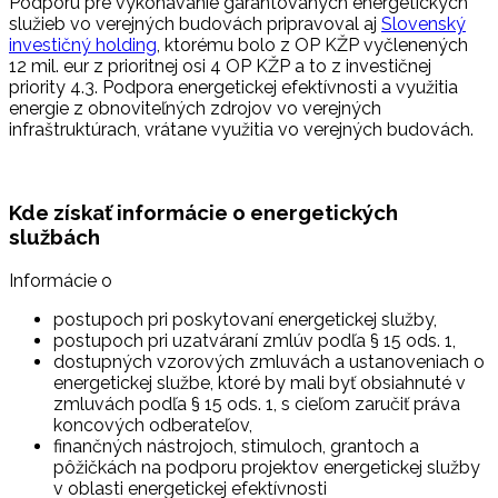
Podporu pre vykonávanie garantovaných energetických
služieb vo verejných budovách pripravoval aj
Slovenský
investičný holding
, ktorému bolo z OP KŽP vyčlenených
12 mil. eur z prioritnej osi 4 OP KŽP a to z investičnej
priority 4.3. Podpora energetickej efektívnosti a využitia
energie z obnoviteľných zdrojov vo verejných
infraštruktúrach, vrátane využitia vo verejných budovách.
Kde získať informácie o energetických
službách
Informácie o
postupoch pri poskytovaní energetickej služby,
postupoch pri uzatváraní zmlúv podľa § 15 ods. 1,
dostupných vzorových zmluvách a ustanoveniach o
energetickej službe, ktoré by mali byť obsiahnuté v
zmluvách podľa § 15 ods. 1, s cieľom zaručiť práva
koncových odberateľov,
finančných nástrojoch, stimuloch, grantoch a
pôžičkách na podporu projektov energetickej služby
v oblasti energetickej efektívnosti