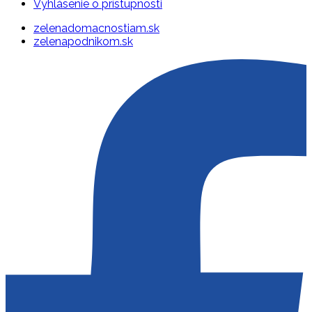
Vyhlásenie o prístupnosti
zelenadomacnostiam.sk
zelenapodnikom.sk