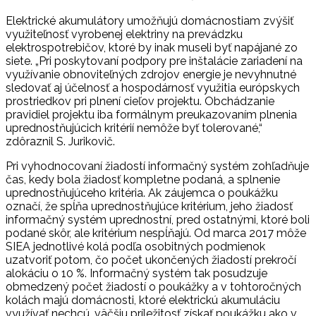
Elektrické akumulátory umožňujú domácnostiam zvýšiť
využiteľnosť vyrobenej elektriny na prevádzku
elektrospotrebičov, ktoré by inak museli byť napájané zo
siete. „Pri poskytovaní podpory pre inštalácie zariadení na
využívanie obnoviteľných zdrojov energie je nevyhnutné
sledovať aj účelnosť a hospodárnosť využitia európskych
prostriedkov pri plnení cieľov projektu. Obchádzanie
pravidiel projektu iba formálnym preukazovaním plnenia
uprednostňujúcich kritérií nemôže byť tolerované,“
zdôraznil S. Jurikovič.
Pri vyhodnocovaní žiadostí informačný systém zohľadňuje
čas, kedy bola žiadosť kompletne podaná, a splnenie
uprednostňujúceho kritéria. Ak záujemca o poukážku
označí, že spĺňa uprednostňujúce kritérium, jeho žiadosť
informačný systém uprednostní, pred ostatnými, ktoré boli
podané skôr, ale kritérium nespĺňajú. Od marca 2017 môže
SIEA jednotlivé kolá podľa osobitných podmienok
uzatvoriť potom, čo počet ukončených žiadostí prekročí
alokáciu o 10 %. Informačný systém tak posudzuje
obmedzený počet žiadostí o poukážky a v tohtoročných
kolách majú domácnosti, ktoré elektrickú akumuláciu
využívať nechcú, väčšiu príležitosť získať poukážku ako v