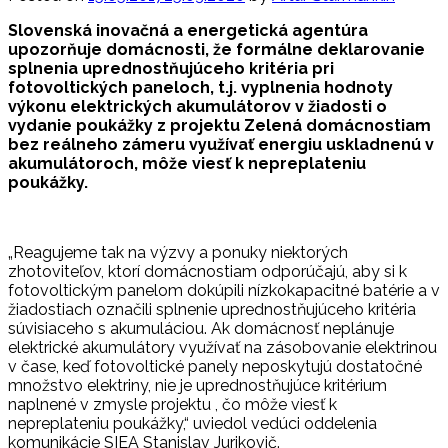
Slovenská inovačná a energetická agentúra
upozorňuje domácnosti, že formálne deklarovanie
splnenia uprednostňujúceho kritéria pri
fotovoltických paneloch, t.j. vyplnenia hodnoty
výkonu elektrických akumulátorov v žiadosti o
vydanie poukážky z projektu Zelená domácnostiam
bez reálneho zámeru využívať energiu uskladnenú v
akumulátoroch, môže viesť k nepreplateniu
poukážky.
„Reagujeme tak na výzvy a ponuky niektorých
zhotoviteľov, ktorí domácnostiam odporúčajú, aby si k
fotovoltickým panelom dokúpili nízkokapacitné batérie a v
žiadostiach označili splnenie uprednostňujúceho kritéria
súvisiaceho s akumuláciou. Ak domácnosť neplánuje
elektrické akumulátory využívať na zásobovanie elektrinou
v čase, keď fotovoltické panely neposkytujú dostatočné
množstvo elektriny, nie je uprednostňujúce kritérium
naplnené v zmysle projektu , čo môže viesť k
nepreplateniu poukážky,“ uviedol vedúci oddelenia
komunikácie SIEA Stanislav Jurikovič.