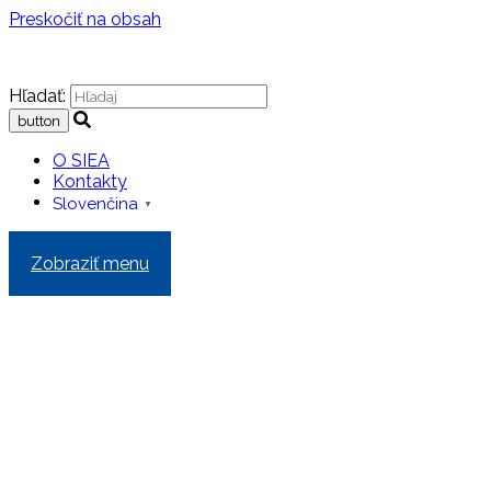
Preskočiť na obsah
Hľadať:
O SIEA
Kontakty
Slovenčina
▼
Zobraziť menu