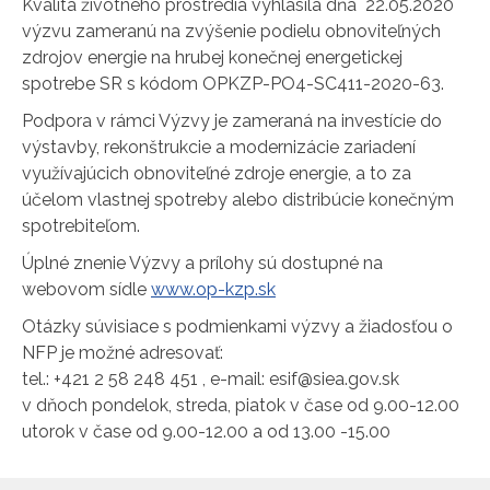
Kvalita životného prostredia vyhlásila dňa 22.05.2020
výzvu zameranú na zvýšenie podielu obnoviteľných
zdrojov energie na hrubej konečnej energetickej
spotrebe SR s kódom OPKZP-PO4-SC411-2020-63.
Podpora v rámci Výzvy je zameraná na investície do
výstavby, rekonštrukcie a modernizácie zariadení
využívajúcich obnoviteľné zdroje energie, a to za
účelom vlastnej spotreby alebo distribúcie konečným
spotrebiteľom.
Úplné znenie Výzvy a prílohy sú dostupné na
webovom sídle
www.op-kzp.sk
Otázky súvisiace s podmienkami výzvy a žiadosťou o
NFP je možné adresovať:
tel.: +421 2 58 248 451 , e-mail: esif@siea.gov.sk
v dňoch pondelok, streda, piatok v čase od 9.00-12.00
utorok v čase od 9.00-12.00 a od 13.00 -15.00