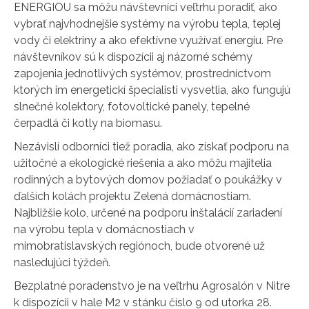
ENERGIOU sa môžu návštevníci veľtrhu poradiť, ako
vybrať najvhodnejšie systémy na výrobu tepla, teplej
vody či elektriny a ako efektívne využívať energiu. Pre
návštevníkov sú k dispozícii aj názorné schémy
zapojenia jednotlivých systémov, prostredníctvom
ktorých im energetickí špecialisti vysvetlia, ako fungujú
slnečné kolektory, fotovoltické panely, tepelné
čerpadlá či kotly na biomasu.
Nezávislí odborníci tiež poradia, ako získať podporu na
užitočné a ekologické riešenia a ako môžu majitelia
rodinných a bytových domov požiadať o poukážky v
ďalších kolách projektu Zelená domácnostiam.
Najbližšie kolo, určené na podporu inštalácií zariadení
na výrobu tepla v domácnostiach v
mimobratislavských regiónoch, bude otvorené už
nasledujúci týždeň.
Bezplatné poradenstvo je na veľtrhu Agrosalón v Nitre
k dispozícii v hale M2 v stánku číslo 9 od utorka 28.