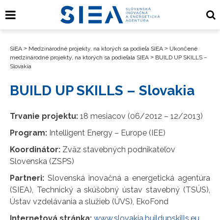
SIEA
>
Medzinárodné projekty, na ktorých sa podieľa SIEA
>
Ukončené
medzinárodné projekty, na ktorých sa podieľala SIEA
>
BUILD UP SKILLS –
Slovakia
BUILD UP SKILLS – Slovakia
Trvanie projektu:
18 mesiacov (06/2012 – 12/2013)
Program:
Intelligent Energy – Europe (IEE)
Koordinátor:
Zväz stavebných podnikateľov
Slovenska (ZSPS)
Partneri:
Slovenská inovačná a energetická agentúra
(SIEA), Technický a skúšobný ústav stavebný (TSÚS),
Ústav vzdelávania a služieb (ÚVS), EkoFond
Internetová stránka:
www.slovakia.buildupskills.eu