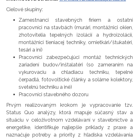
Cieľové skupiny:
Zamestnanci stavebných firiem a ostatní
pracovníci na stavbách (murári, montážnici okien,
zhotovitelia tepelných izolácií a hydroizolácií,
montážnici tieniacej techniky, omietkári/štukatéri,
tesári a iní)
Pracovníci zabezpečujúci montáž technických
zariadení budov/inštalatéri (so zameraním na
vykurovaciu a chladiacu techniku, tepelné
čerpadlá, fotovoltické články a solárne kolektory,
svetelnú techniku a iné)
Pracovníci stavebného dozoru
Prvým realizovaným krokom je vypracovanie tzv.
Status Quo analýzy, ktorá mapuje súčasný stav a
situáciu v celoživotnom vzdelávaní v stavebníctve a
energetike, identifikuje najlepšie príklady z praxe a
naznačuje potreby a priority z hľadiska vzdelávania