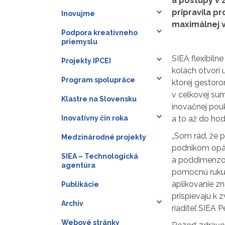
a postupy v 
pripravila p
Inovujme
maximálnej vý
Podpora kreatívneho
priemyslu
SIEA flexibil
Projekty IPCEI
kolách otvorí 
Program spolupráce
ktorej gestor
v celkovej sum
Klastre na Slovensku
inovačnej pouk
Inovatívny čin roka
a to až do ho
„Som rád, že 
Medzinárodné projekty
podnikom opäť 
SIEA – Technologická
a poddimenzov
agentúra
pomocnú ruku 
aplikovanie zn
Publikácie
prispievajú k 
Archív
riaditeľ SIEA P
Webové stránky