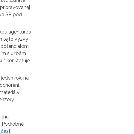
výzvu Zdravá
pripravovanej
tva SR pod
ckou agentúrou
m tejto výzvy
a potenciálom
jším službám
u,“ konštatuje
jeden rok, na
ochorení,
materiály
enzory,
ntnú
ť. Podrobné
 časti