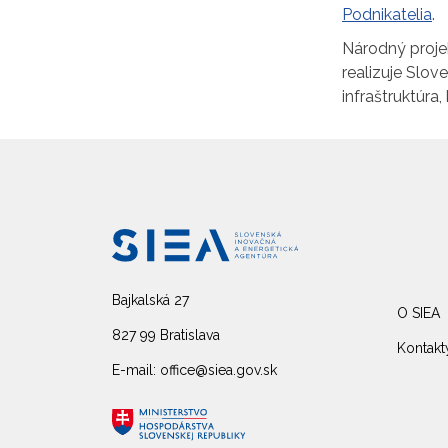
Podnikatelia
.
Národný proj
realizuje Slo
infraštruktúra
Bajkalská 27
O SIEA
827 99 Bratislava
Kontakt
E-mail: office@siea.gov.sk