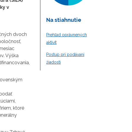
úra (SIEA)
ky v
Na stiahnutie
očných dvoch
Prehľad oprávnených
poločnosť,
aktivít
 mesiac
Postup pri podávaní
ov. Výška
dfinancovania,
žiadosti
slovenským
 podať
úciami,
iriem, ktoré
enerálny