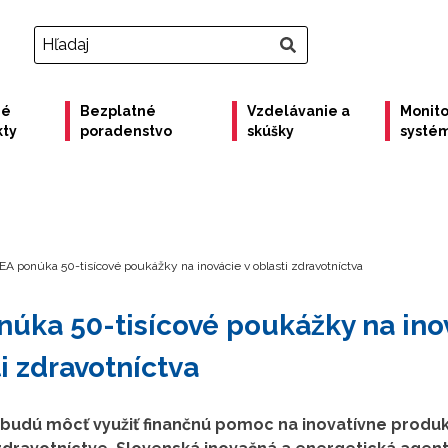
né
Bezplatné
Vzdelávanie a
Monito
kty
poradenstvo
skúšky
systé
EA ponúka 50-tisícové poukážky na inovácie v oblasti zdravotníctva
núka 50-tisícové poukážky na ino
ti zdravotníctva
 budú môcť využiť finančnú pomoc na inovatívne produk