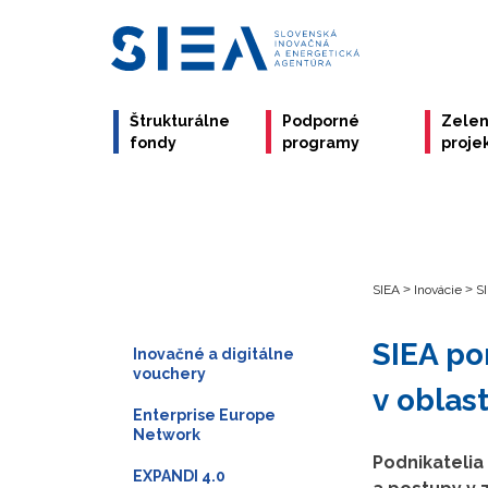
Štrukturálne
Podporné
Zele
fondy
programy
proje
SIEA
>
Inovácie
>
SI
SIEA po
Inovačné a digitálne
vouchery
v oblas
Enterprise Europe
Network
Podnikatelia
EXPANDI 4.0