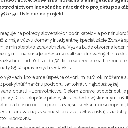
zdravotníctve. Slovenská inovačná a energetická agent
rostredníctvom inovačného národného projektu poukáž
ške 50-tisíc eur na projekt.
ne reaguje na potreby slovenských podnikateľov a po minulor
už 2. mája výzvu domény inteligentnej špecializácie Zdravá s
om je ministerstvo zdravotníctva. Výzva bude otvorená jeden
e 1,5 milióna eur a je určená na realizáciu inovačných projekt
ážky bude od 10-tisíc do 50-tisíc eur preplatená formou pre
dnoty 85 % oprávnených výdavkov.
po výzvach, ktoré sme úspešne otvorili minulý rok, môžeme 
poskytnúť finančnú podporu, tentokrát v najdôležitejšej
anej oblasti – zdravotníctve. Cieľom Zdravej spoločnosti je
pri využití spolupráce priemyslu s vedeckovýskumnými inštit
alostí a technológií do praxe a väčšia konkurencieschopnosť f
zvýšeniu inovačnej výkonnosti a rozvoju Slovenska,“ uviedol g
eter Blaškovitš.