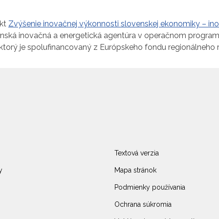
ekt
Zvýšenie inovačnej výkonnosti slovenskej ekonomiky – in
venská inovačná a energetická agentúra v operačnom progra
, ktorý je spolufinancovaný z Európskeho fondu regionálneho 
Textová verzia
y
Mapa stránok
Podmienky používania
Ochrana súkromia