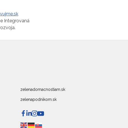
ovujme.sk
me Integrovaná
rozvoja.
zelenadomacnostiam.sk
zelenapodnikom.sk