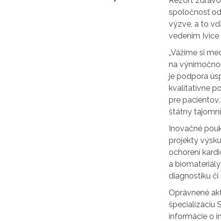
Rezort zdravot
spoločnosť od
výzve, a to vď
vedením Ivice 
„Vážime si me
na výnimočnom
je podpora ús
kvalitatívne p
pre pacientov
štátny tajomní
Inovačné pouká
projekty výsku
ochorení kardi
a biomateriály
diagnostiku č
Oprávnené akti
špecializáciu
informácie o 