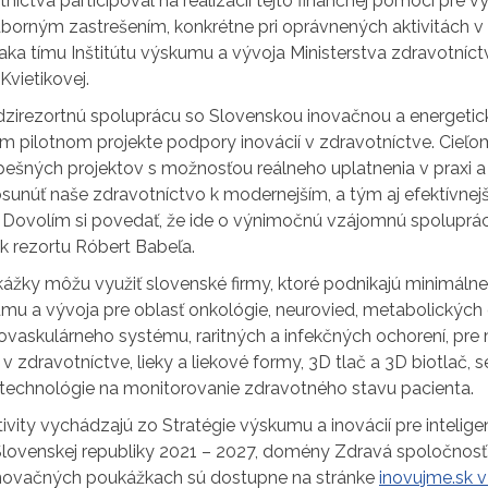
níctva participoval na realizácii tejto finančnej pomoci pre 
borným zastrešením, konkrétne pri oprávnených aktivitách v 
aka tímu Inštitútu výskumu a vývoja Ministerstva zdravotníc
Kvietikovej.
dzirezortnú spoluprácu so Slovenskou inovačnou a energeti
 pilotnom projekte podpory inovácií v zdravotníctve. Cieľo
pešných projektov s možnosťou reálneho uplatnenia v praxi 
osunúť naše zdravotníctvo k modernejším, a tým aj efektívne
. Dovolím si povedať, že ide o výnimočnú vzájomnú spoluprác
k rezortu Róbert Babeľa.
žky môžu využiť slovenské firmy, ktoré podnikajú minimálne 
mu a vývoja pre oblasť onkológie, neurovied, metabolických 
ovaskulárneho systému, raritných a infekčných ochorení, pre 
 v zdravotníctve, lieky a liekové formy, 3D tlač a 3D biotlač, s
i technológie na monitorovanie zdravotného stavu pacienta.
vity vychádzajú zo Stratégie výskumu a inovácií pre intelige
 Slovenskej republiky 2021 – 2027, domény Zdravá spoločnos
inovačných poukážkach sú dostupne na stránke
inovujme.sk v