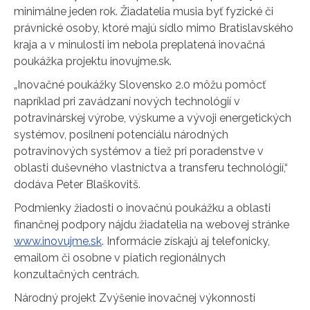
minimálne jeden rok. Žiadatelia musia byť fyzické či
právnické osoby, ktoré majú sídlo mimo Bratislavského
kraja a v minulosti im nebola preplatená inovačná
poukážka projektu inovujme.sk.
„Inovačné poukážky Slovensko 2.0 môžu pomôcť
napríklad pri zavádzaní nových technológií v
potravinárskej výrobe, výskume a vývoji energetických
systémov, posilnení potenciálu národných
potravinových systémov a tiež pri poradenstve v
oblasti duševného vlastníctva a transferu technológií,“
dodáva Peter Blaškovitš.
Podmienky žiadosti o inovačnú poukážku a oblasti
finančnej podpory nájdu žiadatelia na webovej stránke
www.inovujme.sk
. Informácie získajú aj telefonicky,
emailom či osobne v piatich regionálnych
konzultačných centrách.
Národný projekt Zvýšenie inovačnej výkonnosti