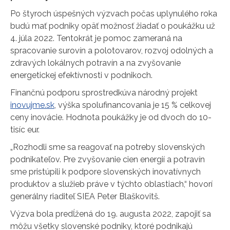
Po štyroch úspešných výzvach počas uplynulého roka
budú mať podniky opäť možnosť žiadať o poukážku už
4. júla 2022. Tentokrát je pomoc zameraná na
spracovanie surovín a polotovarov, rozvoj odolných a
zdravých lokálnych potravín a na zvyšovanie
energetickej efektívnosti v podnikoch.
Finančnú podporu sprostredkúva národný projekt
inovujme.sk
, výška spolufinancovania je 15 % celkovej
ceny inovácie. Hodnota poukážky je od dvoch do 10-
tisíc eur.
„Rozhodli sme sa reagovať na potreby slovenských
podnikateľov. Pre zvyšovanie cien energií a potravín
sme pristúpili k podpore slovenských inovatívnych
produktov a služieb práve v týchto oblastiach,“ hovorí
generálny riaditeľ SIEA Peter Blaškovitš.
Výzva bola predĺžená do 19. augusta 2022, zapojiť sa
môžu všetky slovenské podniky, ktoré podnikajú