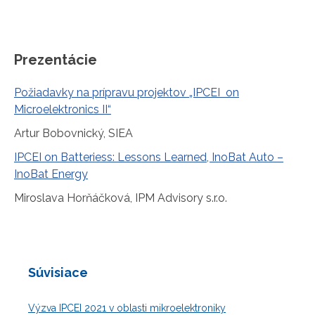
Prezentácie
Požiadavky na prípravu projektov „IPCEI on
Microelektronics II“
Artur Bobovnický, SIEA
IPCEI on Batteriess: Lessons Learned, InoBat Auto –
InoBat Energy
Miroslava Horňáčková, IPM Advisory s.r.o.
Súvisiace
Výzva IPCEI 2021 v oblasti mikroelektroniky