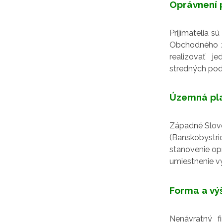
Oprávnení p
Prijímatelia s
Obchodného zá
realizovať j
stredných pod
Územná pl
Západné Sloven
(Banskobystric
stanovenie opr
umiestnenie v
Forma a vý
Nenávratný f