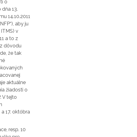
tí o
 dňa 13.
umu 14.10.2011
NFP“), aby ju
 ITMS) v
1 a to z
ý z dôvodu
de, že tak
ené
lokovaných
racovanej
aje aktuálne
a žiadosti o
 V tejto
h
a 17. októbra
ce, resp. 10
ručke pre