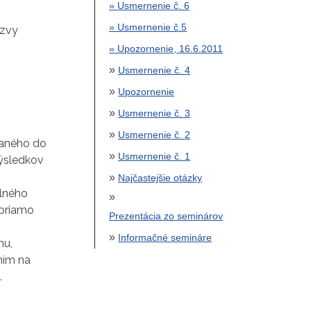
» Usmernenie č. 6
» Usmernenie č.5
ýzvy
» Upozornenie, 16.6.2011
»
Usmernenie č. 4
»
Upozornenie
»
Usmernenie č. 3
»
Usmernenie č. 2
vaného do
»
Usmernenie č. 1
výsledkov
»
Najčastejšie otázky
lného
»
 priamo
Prezentácia zo seminárov
»
Informačné semináre
mu,
ním na
.