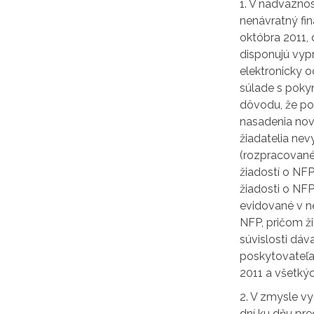
1. V nadväznos
nenávratný fi
októbra 2011,
disponujú vypr
elektronicky 
súlade s pokyn
dôvodu, že po
nasadenia nove
žiadatelia ne
(rozpracované
žiadostí o NF
žiadosti o NFP
evidované v n
NFP, pričom ži
súvislosti dá
poskytovateľa
2011 a všetký
2. V zmysle vy
dní ku dňu pre