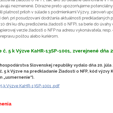
stávajú nezmenené. Dôrazne preto upozorňujeme potenciálnyc
li platnosť príloh v súlade s podmienkami Výzvy, zároveň up
 deň, pri posudzovaní dodržania aktuálnosti predkladaných prí
 10 dní ku dňu predloženia žiadosti o NFP), sa berie do úvahy
pierovej verzie žiadosti o NFP na adresu vykonávateľa, resp. 
prepravu poštou alebo kuriérom.
 č. 5 k Výzve KaHR-13SP-1001, zverejnené dňa 2
 hospodárstva Slovenskej republiky vydalo dňa 20. júla 
. 5 k Výzve na predkladanie Žiadostí o NFP, kód výzvy
en „usmernenie“).
 5 k Výzve KaHR-13SP-1001 .pdf
nenia