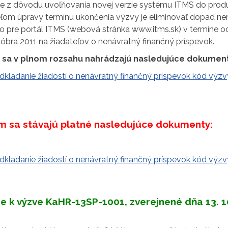
je z dôvodu uvoľňovania novej verzie systému ITMS do produ
eľom úpravy termínu ukončenia výzvy je eliminovať dopad n
to pre portál ITMS (webová stránka www.itms.sk) v termíne o
tóbra 2011 na žiadateľov o nenávratný finančný príspevok.
sa v plnom rozsahu nahrádzajú nasledujúce dokument
edkladanie žiadostí o nenávratný finančný príspevok kód výz
 sa stávajú platné nasledujúce dokumenty:
edkladanie žiadostí o nenávratný finančný príspevok kód výz
e k výzve KaHR-13SP-1001, zverejnené dňa 13. 1