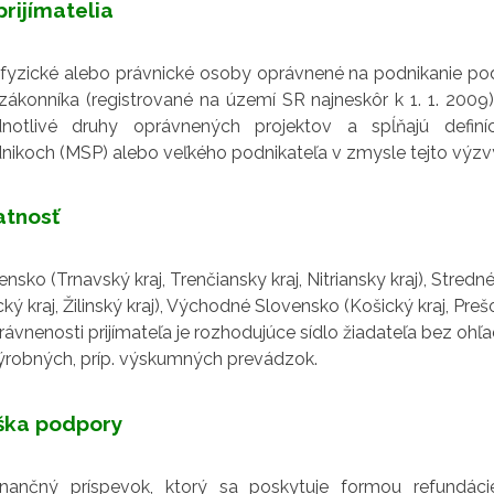
rijímatelia
ú fyzické alebo právnické osoby oprávnené na podnikanie pod
konníka (registrované na území SR najneskôr k 1. 1. 2009),
ednotlivé druhy oprávnených projektov a spĺňajú defin
nikoch (MSP) alebo veľkého podnikateľa v zmysle tejto výzv
atnosť
sko (Trnavský kraj, Trenčiansky kraj, Nitriansky kraj), Stred
ký kraj, Žilinský kraj), Východné Slovensko (Košický kraj, Prešo
ávnenosti prijímateľa je rozhodujúce sídlo žiadateľa bez ohľ
ýrobných, príp. výskumných prevádzok.
ška podpory
inančný príspevok, ktorý sa poskytuje formou refundáci