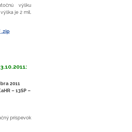
utočnú výšku
ýška je 2 mil.
.zip
3.10.2011:
óbra 2011
KaHR – 13SP –
nčný príspevok