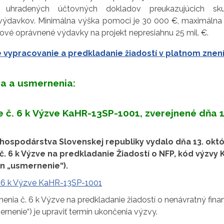
h uhradených účtovných dokladov preukazujúcich sk
ýdavkov. Minimálna výška pomoci je 30 000 €, maximálna v
kové oprávnené výdavky na projekt nepresiahnu 25 mil. €.
 vypracovanie a predkladanie žiadostí v platnom znení 
a a usmernenia:
 č. 6 k Výzve KaHR-13SP-1001, zverejnené dňa 1
 hospodárstva Slovenskej republiky vydalo dňa 13. okt
. 6 k Výzve na predkladanie Žiadostí o NFP, kód výzvy 
en „usmernenie“).
. 6 k Výzve KaHR-13SP-1001
enia č. 6 k Výzve na predkladanie žiadostí o nenávratný fina
mernenie“) je upraviť termín ukončenia výzvy.