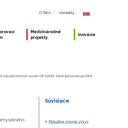
O SIEA
Kontakty
orovací
Medzinárodné
Inovácie
ém
projekty
ad uskutočnených výziev OP KAHR, ktoré administruje SIEA
Súvisiace
iemyselného
»
Aktuálne znenie výzvy