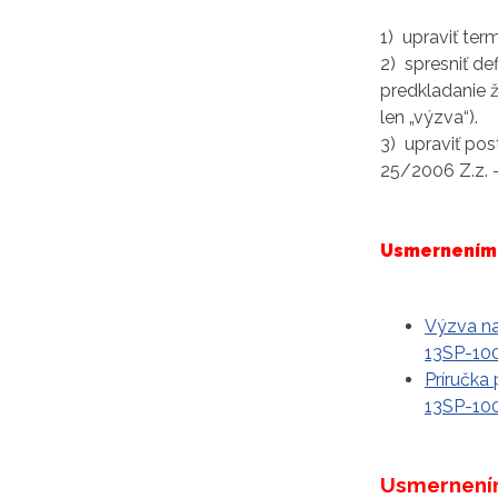
1) upraviť ter
2) spresniť de
predkladanie 
len „výzva“).
3) upraviť po
25/2006 Z.z. 
Usmernením 
Výzva na
13SP-100
Príručka
13SP-100
Usmernením