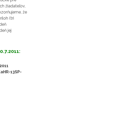
h žiadateľov,
ozorňujeme, že
loh (tri
 deň
deň jej
0.7.2011:
2011
 KaHR-13SP-