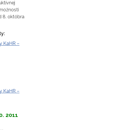
ktívnej
emožnosti
d 8. októbra
y:
vy KaHR –
vy KaHR –
0. 2011