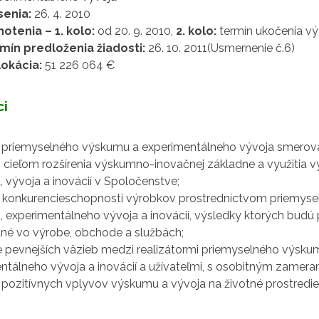
senia:
26. 4. 2010
otenia – 1. kolo:
od 20. 9. 2010,
2. kolo:
termín ukočenia v
mín predloženia žiadosti:
26. 10. 2011(Usmernenie č.6)
lokácia:
51 226 064 €
ci
 priemyselného výskumu a experimentálneho vývoja smero
 s cieľom rozšírenia výskumno-inovačnej základne a využitia 
 vývoja a inovácií v Spoločenstve;
 konkurencieschopnosti výrobkov prostredníctvom priemyse
 experimentálneho vývoja a inovácií, výsledky ktorých budú
ané vo výrobe, obchode a službách;
ie pevnejších väzieb medzi realizátormi priemyselného výsku
ntálneho vývoja a inovácií a užívateľmi, s osobitným zamera
pozitívnych vplyvov výskumu a vývoja na životné prostredie