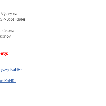
ci Výzvy na
SP-1001 (ďalej
u zákona
konov ;
nty:
 výzvy KaHR-
kód KaHR-