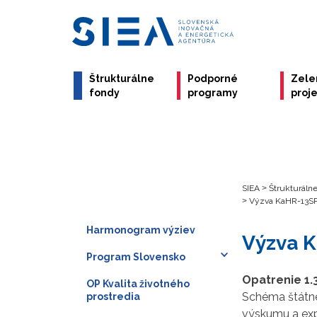
Štrukturálne
Podporné
Zele
fondy
programy
proj
SIEA
>
Štrukturáln
>
Výzva KaHR-13S
Harmonogram výziev
Výzva 
Program Slovensko
Opatrenie 1.
OP Kvalita životného
Schéma štátne
prostredia
výskumu a ex