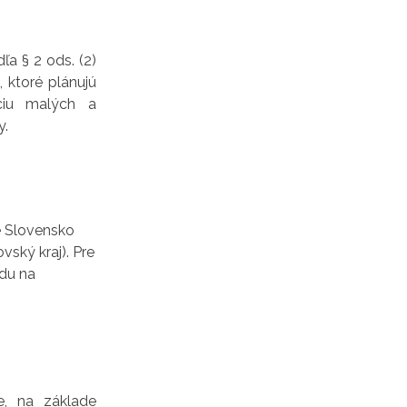
ľa § 2 ods. (2)
 ktoré plánujú
íciu malých a
y.
né Slovensko
vský kraj). Pre
adu na
e, na základe