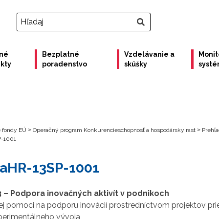
né
Bezplatné
Vzdelávanie a
Monit
ekty
poradenstvo
skúšky
syst
e fondy EÚ
>
Operačný program Konkurencieschopnosť a hospodársky rast
>
Prehľ
P-1001
KaHR-13SP-1001
3 – Podpora inovačných aktivít v podnikoch
j pomoci na podporu inovácií prostredníctvom projektov pr
perimentálneho vývoja