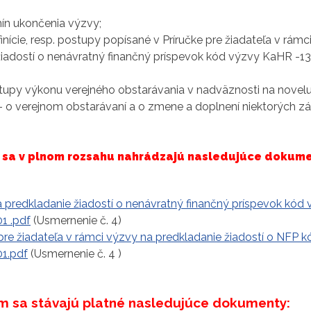
mín ukončenia výzvy;
finície, resp. postupy popísané v Príručke pre žiadateľa v rám
žiadostí o nenávratný finančný príspevok kód výzvy KaHR -13
stupy výkonu verejného obstarávania v nadväznosti na novel
– o verejnom obstarávaní a o zmene a doplnení niektorých zá
sa v plnom rozsahu nahrádzajú nasledujúce dokume
 predkladanie žiadostí o nenávratný finančný príspevok kód
1 .pdf
(Usmernenie č. 4)
 pre žiadateľa v rámci výzvy na predkladanie žiadostí o NFP 
1.pdf
(Usmernenie č. 4 )
 sa stávajú platné nasledujúce dokumenty: