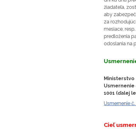
žiadateľa, zo
aby zabezpeči
za rozhodujúci
mesiace, resp.
predloženia pa
odoslania na 
Usmernenie
Ministerstvo
Usmernenie č
1001 (ďalej l
Usmernenie č.
Cieľ usmer