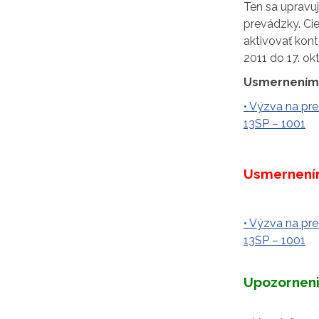
Ten sa upravu
prevádzky. Ci
aktivovať kon
2011 do 17. ok
Usmernením 
• Výzva na pr
13SP – 1001
Usmernením
• Výzva na pr
13SP – 1001
Upozorneni