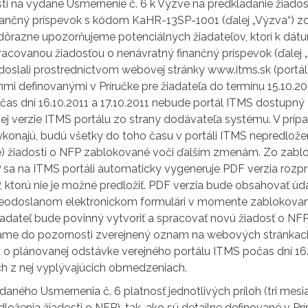
ti na vydané Usmernenie č. 6 k Výzve na predkladanie žiados
nančný príspevok s kódom KaHR-13SP-1001 (ďalej „Výzva“) zo
 dôrazne upozorňujeme potenciálnych žiadateľov, ktorí k dát
acovanou žiadosťou o nenávratný finančný príspevok (ďalej „
odoslali prostredníctvom webovej stránky www.itms.sk (portál
mi definovanými v Príručke pre žiadateľa do termínu 15.10.201
čas dní 16.10.2011 a 17.10.2011 nebude portál ITMS dostupn
j verzie ITMS portálu zo strany dodávateľa systému. V prípa
vykonajú, budú všetky do toho času v portáli ITMS nepredlož
) žiadosti o NFP zablokované voči ďalším zmenám. Zo zab
P sa na ITMS portáli automaticky vygeneruje PDF verzia rozp
, ktorú nie je možné predložiť. PDF verzia bude obsahovať úd
eodoslanom elektronickom formulári v momente zablokovani
adateľ bude povinný vytvoriť a spracovať novú žiadosť o NFP.
vame do pozornosti zverejnený oznam na webových stránkac
 o plánovanej odstávke verejného portálu ITMS počas dní 16. 
ch z nej vyplývajúcich obmedzeniach.
daného Usmernenia č. 6 platnosť jednotlivých príloh (tri mesia
dloženia žiadosti o NFP), tak, ako sú detailne definované v Prí