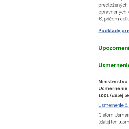
predloženýc
oprávnených v
€, pričom cel
Podklady pre
Upozorneni
Usmernenie
Ministerstvo
Usmernenie č
1001 (ďalej l
Usmernenie č
Cieľom Usmern
(ďalej len „us