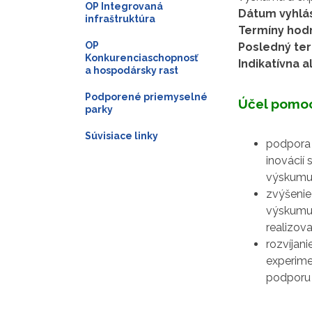
OP Integrovaná
Dátum vyhlá
infraštruktúra
Termíny hodn
OP
Posledný ter
Konkurenciaschopnosť
Indikatívna a
a hospodársky rast
Podporené priemyselné
Účel pomo
parky
Súvisiace linky
podpora
inovácií
výskumu,
zvýšenie
výskumu,
realizov
rozvíjan
experime
podporu 