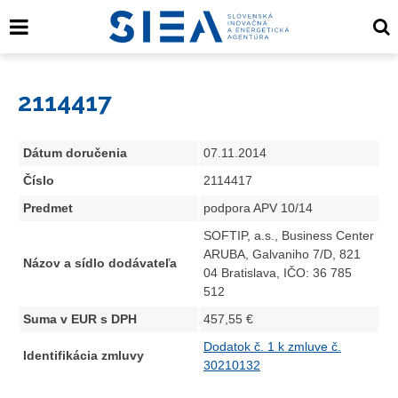
2114417
Dátum doručenia
07.11.2014
Číslo
2114417
Predmet
podpora APV 10/14
SOFTIP, a.s., Business Center
ARUBA, Galvaniho 7/D, 821
Názov a sídlo dodávateľa
04 Bratislava, IČO: 36 785
512
Suma v EUR s DPH
457,55 €
Dodatok č. 1 k zmluve č.
Identifikácia zmluvy
30210132